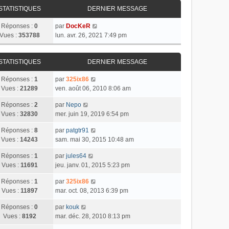
STATISTIQUES
DERNIER MESSAGE
Réponses :
0
par
DocKeR
Vues :
353788
lun. avr. 26, 2021 7:49 pm
STATISTIQUES
DERNIER MESSAGE
Réponses :
1
par
325ix86
Vues :
21289
ven. août 06, 2010 8:06 am
Réponses :
2
par
Nepo
Vues :
32830
mer. juin 19, 2019 6:54 pm
Réponses :
8
par
patgtr91
Vues :
14243
sam. mai 30, 2015 10:48 am
Réponses :
1
par
jules64
Vues :
11691
jeu. janv. 01, 2015 5:23 pm
Réponses :
1
par
325ix86
Vues :
11897
mar. oct. 08, 2013 6:39 pm
Réponses :
0
par
kouk
Vues :
8192
mar. déc. 28, 2010 8:13 pm