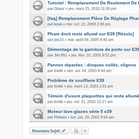
Tutoriel : Remplacement De Roulement De 
par
Ghaur
»
jeu. mars 25, 2010 11:00 pm
[faq] Remplacement Pièce De Réglage Pha
par
kouk
»
mer. oct. 22, 2008 2:06 pm
Phare droit reste allumé sur E39 [Résolu]
par
joe23
»
mar. août 09, 2005 8:40 am
Démontage de la garniture de porte sur E3
par
Jim 951
»
jeu. févr. 10, 2005 9:52 pm
Pannes réparées : disques voilés, clignos
par
Invité
»
ven. avr. 04, 2003 8:44 am
Problème de soufflerie E39
par
Invité
»
jeu. mars 13, 2003 2:01 pm
Témoin d'usure plaquettes qui reste allum
par
Invité
»
jeu. oct. 31, 2002 12:17 am
Moteur lave-glaces série 5 e39
par
Phileas
»
lun. juil. 29, 2002 9:54 am
Nouveau Sujet