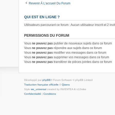
Revenir À L’accueil Du Forum
QUI EST EN LIGNE ?
Utilisateurs parcourant ce forum : Aucun utilisateur inscrit et 2 invi
PERMISSIONS DU FORUM
Vous
ne pouvez pas
publier de nouveaux sujets dans ce forum
Vous
ne pouvez pas
répondre aux sujets dans ce forum
Vous
ne pouvez pas
modifier vos messages dans ce forum
Vous
ne pouvez pas
supprimer vos messages dans ce forum
Vous
ne pouvez pas
transférer de pièces jointes dans ce forum
Développé par
phpBB
® Forum Software © phpBB Limited
Traduction française officielle
©
Qiaeru
Style
we_universal
created by INVENTEA & v12mike
Confidentialité
|
Conditions