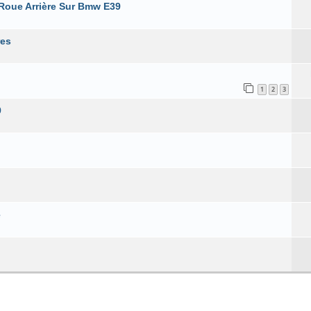
Roue Arrière Sur Bmw E39
res
1
2
3
9
é