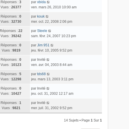
Réponses :
3
par
xbida
Vues :
26377
ven. mars 26, 2010 10:00 am
Réponses :
0
par
kouk
Vues :
32730
mer. oct. 22, 2008 2:06 pm
Réponses :
22
par
Steele
Vues :
39242
sam. févr. 24, 2007 10:23 pm
Réponses :
0
par
Jim 951
Vues :
9819
jeu. févr. 10, 2005 9:52 pm
Réponses :
0
par
Invité
Vues :
10123
ven. avr. 04, 2003 8:44 am
Réponses :
5
par
tds68
Vues :
12298
jeu. mars 13, 2003 3:11 pm
Réponses :
0
par
Invité
Vues :
10427
jeu. oct. 31, 2002 12:17 am
Réponses :
1
par
Invité
Vues :
9821
mer. juil. 31, 2002 9:52 pm
14 Sujets • Page
1
Sur
1