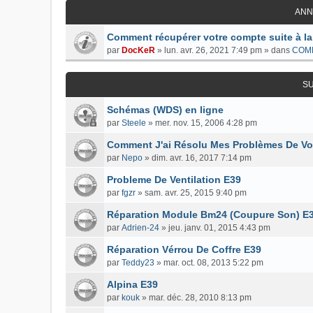
ANN
Comment récupérer votre compte suite à la
par
DocKeR
»
lun. avr. 26, 2021 7:49 pm
» dans
COM
S
Schémas (WDS) en ligne
par
Steele
»
mer. nov. 15, 2006 4:28 pm
Comment J'ai Résolu Mes Problèmes De Vo
par
Nepo
»
dim. avr. 16, 2017 7:14 pm
Probleme De Ventilation E39
par
fgzr
»
sam. avr. 25, 2015 9:40 pm
Réparation Module Bm24 (Coupure Son) E39
par
Adrien-24
»
jeu. janv. 01, 2015 4:43 pm
Réparation Vérrou De Coffre E39
par
Teddy23
»
mar. oct. 08, 2013 5:22 pm
Alpina E39
par
kouk
»
mar. déc. 28, 2010 8:13 pm