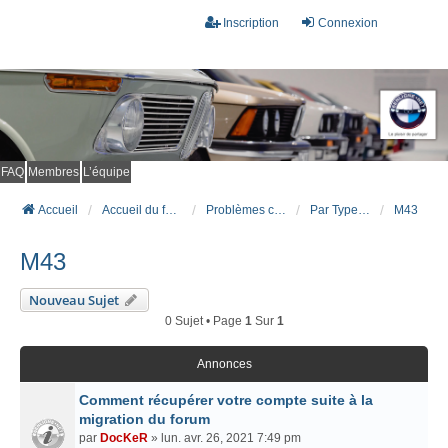
Inscription
Connexion
FAQ
Membres
L’équipe
Accueil
Accueil du forum
Problèmes connus et résolus (FAQ)
Par Type Moteur (ESSENCE)
M43
M43
Nouveau Sujet
0 Sujet • Page
1
Sur
1
Annonces
Comment récupérer votre compte suite à la
migration du forum
par
DocKeR
» lun. avr. 26, 2021 7:49 pm