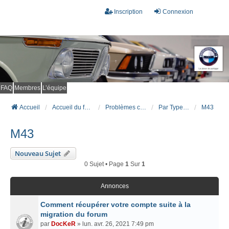
Inscription
Connexion
FAQ
Membres
L’équipe
Accueil
Accueil du forum
Problèmes connus et résolus (FAQ)
Par Type Moteur (ESSENCE)
M43
M43
Nouveau Sujet
0 Sujet • Page
1
Sur
1
Annonces
Comment récupérer votre compte suite à la
migration du forum
par
DocKeR
» lun. avr. 26, 2021 7:49 pm