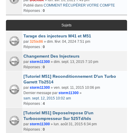
Publié dans
COMMENT RÉCUPÉRER VOTRE COMPTE
Réponses :
0
Sujets
Tarage des injecteurs M41 et M51
par
325ix86
» dim. févr. 04, 2024 7:51 pm
Réponses :
0
Changement Des Injecteurs
par
storm11300
» dim. sept. 13, 2015 7:10 pm
Réponses :
0
[Tutoriel M51] Reconditionnement D'un Turbo
Garrett Tb2514
par
storm11300
» ven. sept. 11, 2015 10:06 pm
Dernier message par
storm11300
»
sam. sept. 12, 2015 10:02 am
Réponses :
4
[Tutoriel M51] Depose/repose D'un
Turbocompresseur Sur 525Td/tds
par
storm11300
» lun. août 31, 2015 6:34 pm
Réponses :
0