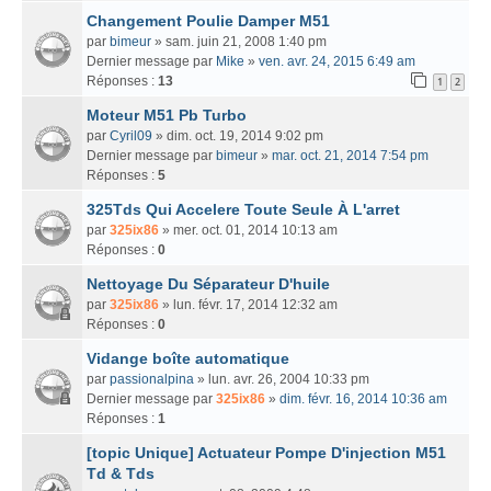
Changement Poulie Damper M51
par
bimeur
» sam. juin 21, 2008 1:40 pm
Dernier message par
Mike
»
ven. avr. 24, 2015 6:49 am
Réponses :
13
1
2
Moteur M51 Pb Turbo
par
Cyril09
» dim. oct. 19, 2014 9:02 pm
Dernier message par
bimeur
»
mar. oct. 21, 2014 7:54 pm
Réponses :
5
325Tds Qui Accelere Toute Seule À L'arret
par
325ix86
» mer. oct. 01, 2014 10:13 am
Réponses :
0
Nettoyage Du Séparateur D'huile
par
325ix86
» lun. févr. 17, 2014 12:32 am
Réponses :
0
Vidange boîte automatique
par
passionalpina
» lun. avr. 26, 2004 10:33 pm
Dernier message par
325ix86
»
dim. févr. 16, 2014 10:36 am
Réponses :
1
[topic Unique] Actuateur Pompe D'injection M51
Td & Tds