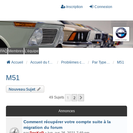
Inscription
Connexion
FAQ
Membres
L’équipe
Accueil
Accueil du forum
Problèmes connus et résolus (FAQ)
Par Type Moteur (DIESEL)
M51
M51
Nouveau Sujet
1
2
Suivant
49 Sujets
Annonces
Comment récupérer votre compte suite à la
migration du forum
par
DocKeR
» lun. avr. 26, 2021 7:49 pm