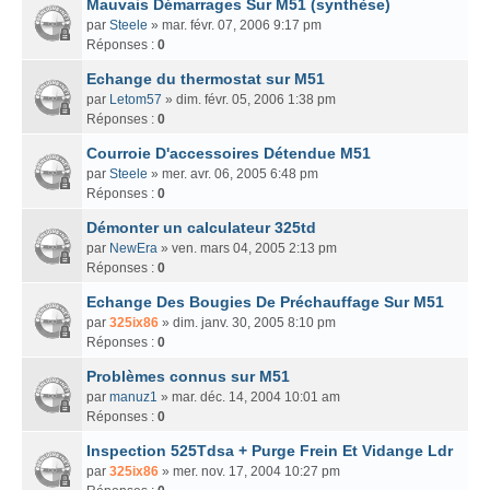
Mauvais Démarrages Sur M51 (synthèse)
par
Steele
» mar. févr. 07, 2006 9:17 pm
Réponses :
0
Echange du thermostat sur M51
par
Letom57
» dim. févr. 05, 2006 1:38 pm
Réponses :
0
Courroie D'accessoires Détendue M51
par
Steele
» mer. avr. 06, 2005 6:48 pm
Réponses :
0
Démonter un calculateur 325td
par
NewEra
» ven. mars 04, 2005 2:13 pm
Réponses :
0
Echange Des Bougies De Préchauffage Sur M51
par
325ix86
» dim. janv. 30, 2005 8:10 pm
Réponses :
0
Problèmes connus sur M51
par
manuz1
» mar. déc. 14, 2004 10:01 am
Réponses :
0
Inspection 525Tdsa + Purge Frein Et Vidange Ldr
par
325ix86
» mer. nov. 17, 2004 10:27 pm