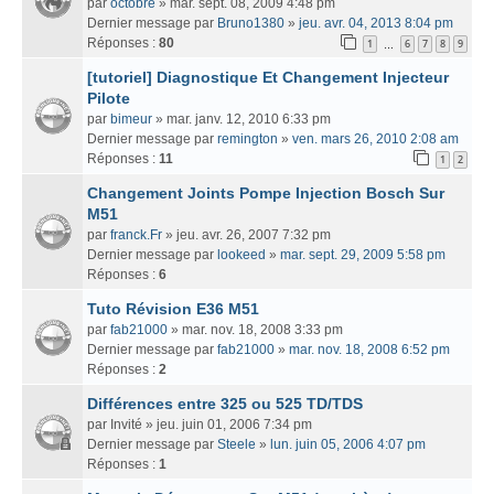
par
octobre
» mar. sept. 08, 2009 4:48 pm
Dernier message par
Bruno1380
»
jeu. avr. 04, 2013 8:04 pm
Réponses :
80
1
6
7
8
9
…
[tutoriel] Diagnostique Et Changement Injecteur
Pilote
par
bimeur
» mar. janv. 12, 2010 6:33 pm
Dernier message par
remington
»
ven. mars 26, 2010 2:08 am
Réponses :
11
1
2
Changement Joints Pompe Injection Bosch Sur
M51
par
franck.Fr
» jeu. avr. 26, 2007 7:32 pm
Dernier message par
lookeed
»
mar. sept. 29, 2009 5:58 pm
Réponses :
6
Tuto Révision E36 M51
par
fab21000
» mar. nov. 18, 2008 3:33 pm
Dernier message par
fab21000
»
mar. nov. 18, 2008 6:52 pm
Réponses :
2
Différences entre 325 ou 525 TD/TDS
par
Invité
» jeu. juin 01, 2006 7:34 pm
Dernier message par
Steele
»
lun. juin 05, 2006 4:07 pm
Réponses :
1