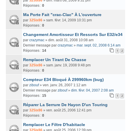
par
325ix86
» dim. mars 08, 2009 9:32 pm
Réponses :
0
Ma Porte Fait "crac-Clac" À L'ouverture
par
325ix86
» sam. févr. 14, 2009 10:31 pm
Réponses :
0
Changement Amortisseur Et Ressorts Sur E32/e34
par
crazymac
» dim. août 31, 2008 10:08 am
Dernier message par
crazymac
»
mar. sept. 02, 2008 6:14 am
Réponses :
14
1
2
Remplacer Un Tirant De Chasse
par
325ix86
» sam. janv. 19, 2008 9:48 pm
Réponses :
0
Compteur E34 Bloqué À 299960km (bug)
par
zibouf
» ven. janv. 26, 2007 1:12 am
Dernier message par
zibouf
»
dim. févr. 04, 2007 2:08 am
Réponses :
15
1
2
Réparer La Serrure De Hayon D'un Touring
par
325ix86
» ven. août 25, 2006 12:41 pm
Réponses :
0
Remplacer Le Filtre D'habitacle
par
325ix86
» ven. août 25, 2006 12:39 pm