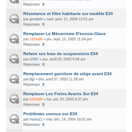
Réponses :
0
Résistance et filtre habitacle sur modèle E34
par
grostwin
» sam. janv. 21, 2006 12:51 am
Réponses :
0
Remplacer Le Mécanisme D'essuie-Glace
par
325ix86
» jeu. sept. 15, 2005 11:04 pm
Réponses :
0
Refaire ses bras de suspensions E34
par
r2087
» jeu. août 25, 2005 9:48 am
Réponses :
0
Remplacement garniture de siège avant E34
par
dgl
» dim. août 07, 2005 11:28 am
Réponses :
0
Remplacer Les Freins Avants Sur E34
par
325ix86
» lun. avr. 25, 2005 6:37 pm
Réponses :
0
Problèmes connus sur E34
par
manuz1
» mar. déc. 14, 2004 10:02 am
Réponses :
0