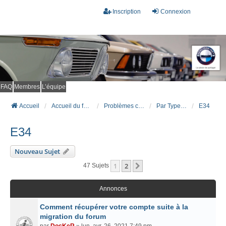
Inscription
Connexion
FAQ
Membres
L’équipe
Accueil
Accueil du forum
Problèmes connus et résolus (FAQ)
Par Type Carrosserie
E34
E34
Nouveau Sujet
1
2
Suivant
47 Sujets
Annonces
Comment récupérer votre compte suite à la
migration du forum
par
DocKeR
» lun. avr. 26, 2021 7:49 pm