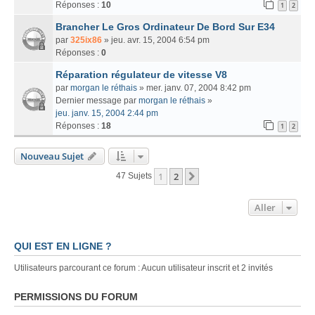
Réponses :
10
1
2
Brancher Le Gros Ordinateur De Bord Sur E34
par
325ix86
» jeu. avr. 15, 2004 6:54 pm
Réponses :
0
Réparation régulateur de vitesse V8
par
morgan le réthais
» mer. janv. 07, 2004 8:42 pm
Dernier message par
morgan le réthais
»
jeu. janv. 15, 2004 2:44 pm
Réponses :
18
1
2
Nouveau Sujet
1
2
Suivant
47 Sujets
Aller
QUI EST EN LIGNE ?
Utilisateurs parcourant ce forum : Aucun utilisateur inscrit et 2 invités
PERMISSIONS DU FORUM