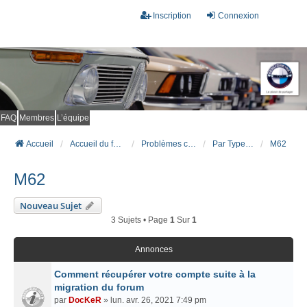
Inscription
Connexion
FAQ
Membres
L’équipe
Accueil
Accueil du forum
Problèmes connus et résolus (FAQ)
Par Type Moteur (ESSENCE)
M62
M62
Nouveau Sujet
3 Sujets • Page
1
Sur
1
Annonces
Comment récupérer votre compte suite à la
migration du forum
par
DocKeR
» lun. avr. 26, 2021 7:49 pm