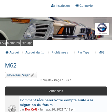
Inscription
Connexion
FAQ
Membres
L’équipe
Accueil
Accueil du forum
Problèmes connus et résolus (FAQ)
Par Type Moteur (ESSENCE)
M62
M62
Nouveau Sujet
3 Sujets • Page
1
Sur
1
Annonces
Comment récupérer votre compte suite à la
migration du forum
par
DocKeR
» lun. avr. 26, 2021 7:49 pm