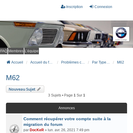
Inscription
Connexion
FAQ
Membres
L’équipe
Accueil
Accueil du forum
Problèmes connus et résolus (FAQ)
Par Type Moteur (ESSENCE)
M62
M62
Nouveau Sujet
3 Sujets • Page
1
Sur
1
Annonces
Comment récupérer votre compte suite à la
migration du forum
par
DocKeR
» lun. avr. 26, 2021 7:49 pm