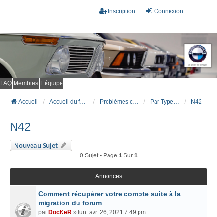
Inscription
Connexion
FAQ
Membres
L’équipe
Accueil
Accueil du forum
Problèmes connus et résolus (FAQ)
Par Type Moteur (ESSENCE)
N42
N42
Nouveau Sujet
0 Sujet • Page
1
Sur
1
Annonces
Comment récupérer votre compte suite à la
migration du forum
par
DocKeR
» lun. avr. 26, 2021 7:49 pm