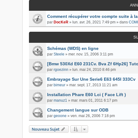
ANN
Comment récupérer votre compte suite à la
par
DocKeR
»
lun. avr. 26, 2021 7:49 pm
» dans
COM
S
Schémas (WDS) en ligne
par
Steele
»
mer. nov. 15, 2006 3:11 pm
[Bmw 530Xd E60 231Cv. Bva Zf 6Hp26] Tuto
par
rgoezinn
»
lun. mai 24, 2010 8:46 pm
Embrayage Sur Une Serie6 E63 645I 333Cv
par
bimeur
»
mar. sept. 17, 2013 11:21 am
Installation Phare E60 Lci ( Face Lift )
par
manuz1
»
mar. mars 01, 2011 6:17 pm
Changement langue sur ODB
par
geoone
»
ven. mai 26, 2006 7:18 pm
Nouveau Sujet