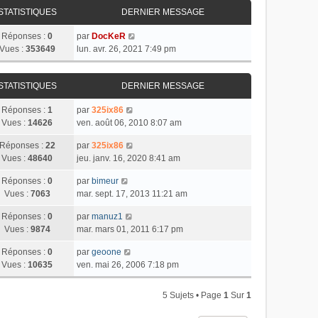
STATISTIQUES
DERNIER MESSAGE
Réponses :
0
par
DocKeR
Vues :
353649
lun. avr. 26, 2021 7:49 pm
STATISTIQUES
DERNIER MESSAGE
Réponses :
1
par
325ix86
Vues :
14626
ven. août 06, 2010 8:07 am
Réponses :
22
par
325ix86
Vues :
48640
jeu. janv. 16, 2020 8:41 am
Réponses :
0
par
bimeur
Vues :
7063
mar. sept. 17, 2013 11:21 am
Réponses :
0
par
manuz1
Vues :
9874
mar. mars 01, 2011 6:17 pm
Réponses :
0
par
geoone
Vues :
10635
ven. mai 26, 2006 7:18 pm
5 Sujets • Page
1
Sur
1