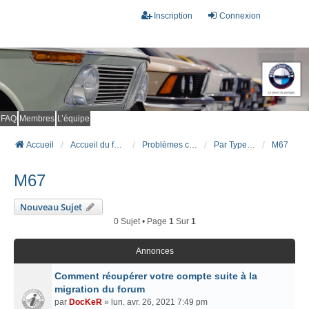
Inscription
Connexion
FAQ
Membres
L’équipe
Accueil
Accueil du forum
Problèmes connus et résolus (FAQ)
Par Type Moteur (DIESEL)
M67
M67
Nouveau Sujet
0 Sujet • Page
1
Sur
1
Annonces
Comment récupérer votre compte suite à la
migration du forum
par
DocKeR
» lun. avr. 26, 2021 7:49 pm