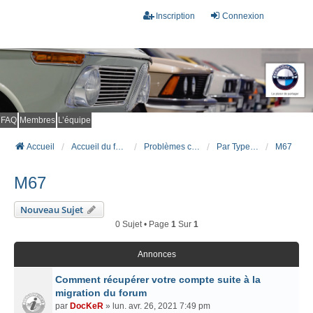
Inscription
Connexion
FAQ
Membres
L’équipe
Accueil
Accueil du forum
Problèmes connus et résolus (FAQ)
Par Type Moteur (DIESEL)
M67
M67
Nouveau Sujet
0 Sujet • Page
1
Sur
1
Annonces
Comment récupérer votre compte suite à la
migration du forum
par
DocKeR
» lun. avr. 26, 2021 7:49 pm