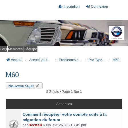
Inscription
Connexion
FAQ
Membres
L’équipe
Accueil
Accueil du forum
Problèmes connus et résolus (FAQ)
Par Type Moteur (ESSENCE)
M60
M60
Nouveau Sujet
5 Sujets • Page
1
Sur
1
Annonces
Comment récupérer votre compte suite à la
migration du forum
par
DocKeR
» lun. avr. 26, 2021 7:49 pm