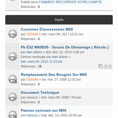
Publié dans
COMMENT RÉCUPÉRER VOTRE COMPTE
Réponses :
0
Sujets
Courroies D'accessoires M60
par
325ix86
» mer. mars 08, 2017 10:22 am
Réponses :
0
Pb E32 M60B30 - Soucis De Démarrage ( Résolu )
par
stan-alfano
» dim. févr. 22, 2015 3:08 pm
Dernier message par
stan-alfano
»
mer. mars 04, 2015 12:33 pm
Réponses :
18
1
2
Remplacement Des Bougies Sur M60
par
325ix86
» lun. nov. 17, 2008 11:02 pm
Réponses :
0
Document Technique
par
manuz1
» dim. mars 09, 2008 7:54 pm
Réponses :
0
Pannes connues sur M60
par
manuz1
» mar. déc. 14, 2004 10:00 am