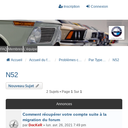
Inscription
Connexion
FAQ
Membres
L’équipe
Accueil
Accueil du forum
Problèmes connus et résolus (FAQ)
Par Type Moteur (ESSENCE)
N52
N52
Nouveau Sujet
2 Sujets • Page
1
Sur
1
Annonces
Comment récupérer votre compte suite à la
migration du forum
par
DocKeR
» lun. avr. 26, 2021 7:49 pm