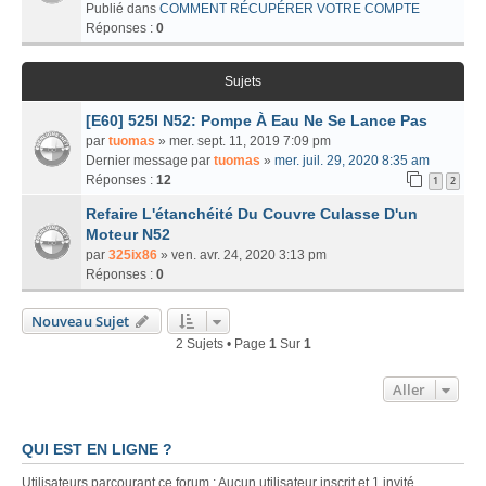
Publié dans
COMMENT RÉCUPÉRER VOTRE COMPTE
Réponses :
0
Sujets
[E60] 525I N52: Pompe À Eau Ne Se Lance Pas
par
tuomas
» mer. sept. 11, 2019 7:09 pm
Dernier message par
tuomas
»
mer. juil. 29, 2020 8:35 am
Réponses :
12
1
2
Refaire L'étanchéité Du Couvre Culasse D'un
Moteur N52
par
325ix86
» ven. avr. 24, 2020 3:13 pm
Réponses :
0
Nouveau Sujet
2 Sujets • Page
1
Sur
1
Aller
QUI EST EN LIGNE ?
Utilisateurs parcourant ce forum : Aucun utilisateur inscrit et 1 invité