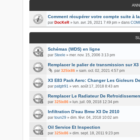
ANN
Comment récupérer votre compte suite à la
par
DocKeR
»
lun. avr. 26, 2021 7:49 pm
» dans
COM
S
Schémas (WDS) en ligne
par
Steele
»
mer. nov. 15, 2006 3:13 pm
Remplacer le palier de transmission sur X3
par
325ix86
»
sam. oct. 02, 2021 4:57 pm
X3 E83 Pack Aero: Changer Les Gicleurs D
par
patgtr91
»
ven. août 17, 2018 8:43 am
Remplacer Le Radiateur De Refroidissemen
par
325ix86
»
lun. juil. 09, 2018 12:34 pm
Infiltration D'eau Bmw X3 De 2010
par
toun29
»
dim. févr. 04, 2018 10:02 am
Oil Service Et Inspection
par
325ix86
»
dim. sept. 18, 2011 9:23 pm