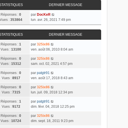
STATISTIQUES
DERNIER MESSAGE
Réponses :
0
par
DocKeR
Vues :
353864
lun. avr. 26, 2021 7:49 pm
STATISTIQUES
DERNIER MESSAGE
Réponses :
1
par
325ix86
Vues :
13100
ven. août 06, 2010 8:04 am
Réponses :
0
par
325ix86
Vues :
15312
sam. oct. 02, 2021 4:57 pm
Réponses :
0
par
patgtr91
Vues :
8917
ven. août 17, 2018 8:43 am
Réponses :
0
par
325ix86
Vues :
7315
lun. juil. 09, 2018 12:34 pm
Réponses :
1
par
patgtr91
Vues :
9172
dim. févr. 04, 2018 12:25 pm
Réponses :
0
par
325ix86
Vues :
10724
dim. sept. 18, 2011 9:23 pm