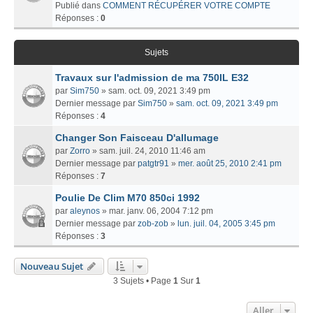
Publié dans
COMMENT RÉCUPÉRER VOTRE COMPTE
Réponses :
0
Sujets
Travaux sur l'admission de ma 750IL E32
par
Sim750
» sam. oct. 09, 2021 3:49 pm
Dernier message par
Sim750
»
sam. oct. 09, 2021 3:49 pm
Réponses :
4
Changer Son Faisceau D'allumage
par
Zorro
» sam. juil. 24, 2010 11:46 am
Dernier message par
patgtr91
»
mer. août 25, 2010 2:41 pm
Réponses :
7
Poulie De Clim M70 850ci 1992
par
aleynos
» mar. janv. 06, 2004 7:12 pm
Dernier message par
zob-zob
»
lun. juil. 04, 2005 3:45 pm
Réponses :
3
Nouveau Sujet
3 Sujets • Page
1
Sur
1
Aller