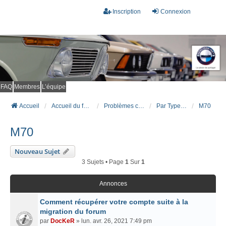
Inscription
Connexion
FAQ
Membres
L’équipe
Accueil
Accueil du forum
Problèmes connus et résolus (FAQ)
Par Type Moteur (ESSENCE)
M70
M70
Nouveau Sujet
3 Sujets • Page
1
Sur
1
Annonces
Comment récupérer votre compte suite à la
migration du forum
par
DocKeR
» lun. avr. 26, 2021 7:49 pm