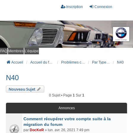
Inscription
Connexion
FAQ
Membres
L’équipe
Accueil
Accueil du forum
Problèmes connus et résolus (FAQ)
Par Type Moteur (ESSENCE)
N40
N40
Nouveau Sujet
0 Sujet • Page
1
Sur
1
Annonces
Comment récupérer votre compte suite à la
migration du forum
par
DocKeR
» lun. avr. 26, 2021 7:49 pm