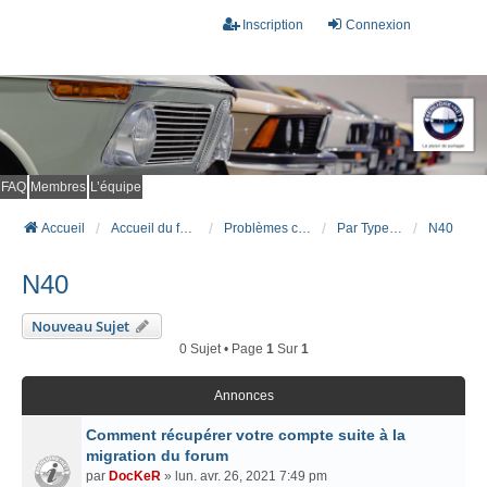
Inscription
Connexion
FAQ
Membres
L’équipe
Accueil
Accueil du forum
Problèmes connus et résolus (FAQ)
Par Type Moteur (ESSENCE)
N40
N40
Nouveau Sujet
0 Sujet • Page
1
Sur
1
Annonces
Comment récupérer votre compte suite à la
migration du forum
par
DocKeR
» lun. avr. 26, 2021 7:49 pm