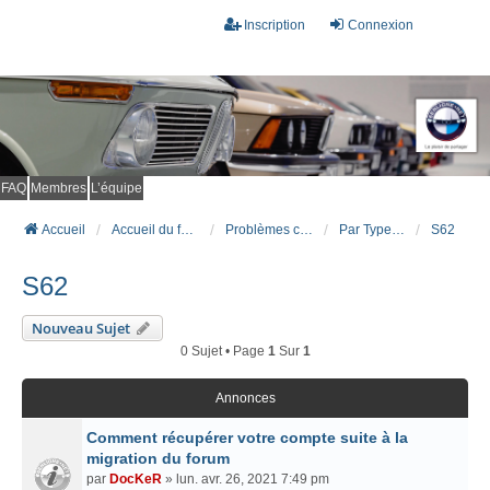
Inscription
Connexion
FAQ
Membres
L’équipe
Accueil
Accueil du forum
Problèmes connus et résolus (FAQ)
Par Type Moteur (ESSENCE)
S62
S62
Nouveau Sujet
0 Sujet • Page
1
Sur
1
Annonces
Comment récupérer votre compte suite à la
migration du forum
par
DocKeR
» lun. avr. 26, 2021 7:49 pm