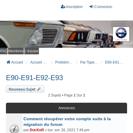
Inscription
Connexion
FAQ
Membres
L’équipe
Accueil
Accueil du forum
Problèmes connus et résolus (FAQ)
Par Type Carrosserie
E90-E91-E92-E93
E90-E91-E92-E93
Nouveau Sujet
2 Sujets • Page
1
Sur
1
Annonces
Comment récupérer votre compte suite à la
migration du forum
par
DocKeR
» lun. avr. 26, 2021 7:49 pm