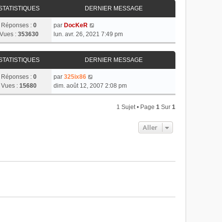
STATISTIQUES
DERNIER MESSAGE
Réponses :
0
par
DocKeR
Vues :
353630
lun. avr. 26, 2021 7:49 pm
STATISTIQUES
DERNIER MESSAGE
Réponses :
0
par
325ix86
Vues :
15680
dim. août 12, 2007 2:08 pm
1 Sujet • Page
1
Sur
1
Aller