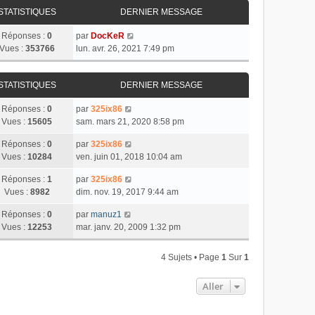
STATISTIQUES
DERNIER MESSAGE
Réponses :
0
par
DocKeR
Vues :
353766
lun. avr. 26, 2021 7:49 pm
STATISTIQUES
DERNIER MESSAGE
Réponses :
0
par
325ix86
Vues :
15605
sam. mars 21, 2020 8:58 pm
Réponses :
0
par
325ix86
Vues :
10284
ven. juin 01, 2018 10:04 am
Réponses :
1
par
325ix86
Vues :
8982
dim. nov. 19, 2017 9:44 am
Réponses :
0
par
manuz1
Vues :
12253
mar. janv. 20, 2009 1:32 pm
4 Sujets • Page
1
Sur
1
Aller