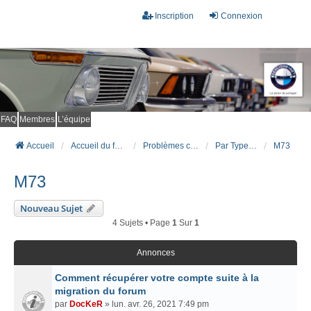
Inscription
Connexion
FAQ
Membres
L’équipe
Accueil
Accueil du forum
Problèmes connus et résolus (FAQ)
Par Type Moteur (ESSENCE)
M73
M73
Nouveau Sujet
4 Sujets • Page
1
Sur
1
Annonces
Comment récupérer votre compte suite à la
migration du forum
par
DocKeR
» lun. avr. 26, 2021 7:49 pm