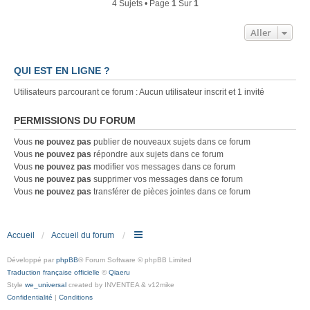
4 Sujets • Page
1
Sur
1
Aller
QUI EST EN LIGNE ?
Utilisateurs parcourant ce forum : Aucun utilisateur inscrit et 1 invité
PERMISSIONS DU FORUM
Vous
ne pouvez pas
publier de nouveaux sujets dans ce forum
Vous
ne pouvez pas
répondre aux sujets dans ce forum
Vous
ne pouvez pas
modifier vos messages dans ce forum
Vous
ne pouvez pas
supprimer vos messages dans ce forum
Vous
ne pouvez pas
transférer de pièces jointes dans ce forum
Accueil
Accueil du forum
Développé par
phpBB
® Forum Software © phpBB Limited
Traduction française officielle
©
Qiaeru
Style
we_universal
created by INVENTEA & v12mike
Confidentialité
|
Conditions