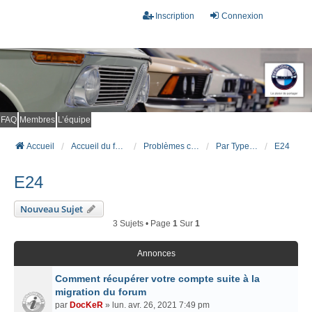
Inscription
Connexion
FAQ
Membres
L’équipe
Accueil
Accueil du forum
Problèmes connus et résolus (FAQ)
Par Type Carrosserie
E24
E24
Nouveau Sujet
3 Sujets • Page
1
Sur
1
Annonces
Comment récupérer votre compte suite à la
migration du forum
par
DocKeR
» lun. avr. 26, 2021 7:49 pm