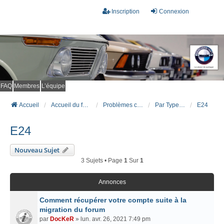
Inscription
Connexion
FAQ
Membres
L’équipe
Accueil
Accueil du forum
Problèmes connus et résolus (FAQ)
Par Type Carrosserie
E24
E24
Nouveau Sujet
3 Sujets • Page
1
Sur
1
Annonces
Comment récupérer votre compte suite à la
migration du forum
par
DocKeR
» lun. avr. 26, 2021 7:49 pm