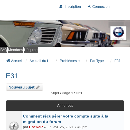
Inscription
Connexion
FAQ
Membres
L’équipe
Accueil
Accueil du forum
Problèmes connus et résolus (FAQ)
Par Type Carrosserie
E31
E31
Nouveau Sujet
1 Sujet • Page
1
Sur
1
Annonces
Comment récupérer votre compte suite à la
migration du forum
par
DocKeR
» lun. avr. 26, 2021 7:49 pm