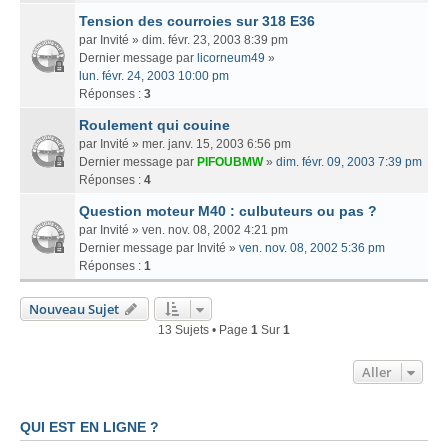
Tension des courroies sur 318 E36
par
Invité
» dim. févr. 23, 2003 8:39 pm
Dernier message par
licorneum49
»
lun. févr. 24, 2003 10:00 pm
Réponses :
3
Roulement qui couine
par
Invité
» mer. janv. 15, 2003 6:56 pm
Dernier message par
PIFOUBMW
»
dim. févr. 09, 2003 7:39 pm
Réponses :
4
Question moteur M40 : culbuteurs ou pas ?
par
Invité
» ven. nov. 08, 2002 4:21 pm
Dernier message par
Invité
»
ven. nov. 08, 2002 5:36 pm
Réponses :
1
Nouveau Sujet
13 Sujets • Page
1
Sur
1
Aller
QUI EST EN LIGNE ?