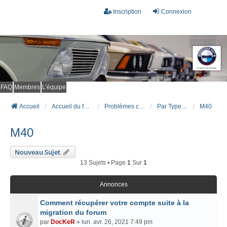
Inscription
Connexion
FAQ
Membres
L’équipe
Accueil
Accueil du forum
Problèmes connus et résolus (FAQ)
Par Type Moteur (ESSENCE)
M40
M40
Nouveau Sujet
13 Sujets • Page
1
Sur
1
Annonces
Comment récupérer votre compte suite à la
migration du forum
par
DocKeR
» lun. avr. 26, 2021 7:49 pm