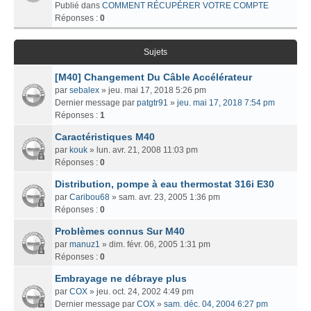
Publié dans
COMMENT RÉCUPÉRER VOTRE COMPTE
Réponses :
0
Sujets
[M40] Changement Du Câble Accélérateur
par
sebalex
» jeu. mai 17, 2018 5:26 pm
Dernier message par
patgtr91
»
jeu. mai 17, 2018 7:54 pm
Réponses :
1
Caractéristiques M40
par
kouk
» lun. avr. 21, 2008 11:03 pm
Réponses :
0
Distribution, pompe à eau thermostat 316i E30
par
Caribou68
» sam. avr. 23, 2005 1:36 pm
Réponses :
0
Problèmes connus Sur M40
par
manuz1
» dim. févr. 06, 2005 1:31 pm
Réponses :
0
Embrayage ne débraye plus
par
COX
» jeu. oct. 24, 2002 4:49 pm
Dernier message par
COX
»
sam. déc. 04, 2004 6:27 pm