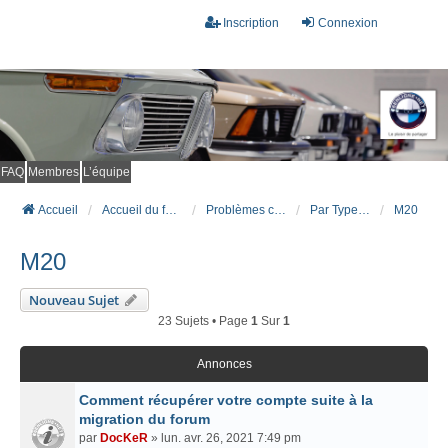
Inscription
Connexion
FAQ
Membres
L’équipe
Accueil
Accueil du forum
Problèmes connus et résolus (FAQ)
Par Type Moteur (ESSENCE)
M20
M20
Nouveau Sujet
23 Sujets • Page
1
Sur
1
Annonces
Comment récupérer votre compte suite à la
migration du forum
par
DocKeR
» lun. avr. 26, 2021 7:49 pm