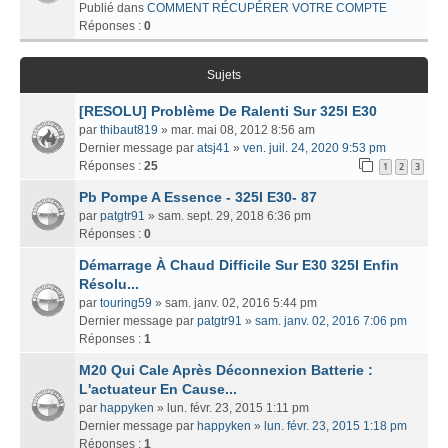
Publié dans
COMMENT RÉCUPÉRER VOTRE COMPTE
Réponses :
0
Sujets
[RESOLU] Problème De Ralenti Sur 325I E30
par
thibaut819
» mar. mai 08, 2012 8:56 am
Dernier message par
atsj41
»
ven. juil. 24, 2020 9:53 pm
Réponses :
25
1
2
3
Pb Pompe A Essence - 325I E30- 87
par
patgtr91
» sam. sept. 29, 2018 6:36 pm
Réponses :
0
Démarrage À Chaud Difficile Sur E30 325I Enfin
Résolu...
par
touring59
» sam. janv. 02, 2016 5:44 pm
Dernier message par
patgtr91
»
sam. janv. 02, 2016 7:06 pm
Réponses :
1
M20 Qui Cale Après Déconnexion Batterie :
L'actuateur En Cause...
par
happyken
» lun. févr. 23, 2015 1:11 pm
Dernier message par
happyken
»
lun. févr. 23, 2015 1:18 pm
Réponses :
1