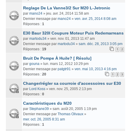
Reglage De La Vanne3/2 Sur M20 L-Jetronic
par
mano24
» jeu. avr. 24, 2014 11:58 am
Dernier message par
mano24
»
ven. avr. 25, 2014 8:08 am
Réponses :
1
E30 Baur 320I Coupure Moteur Puis Redemarreans
par
martodu34
» ven. nov. 01, 2013 11:47 am
Dernier message par
martodu34
»
sam. déc. 28, 2013 3:05 pm
Réponses :
19
1
2
Bruit De Pompe À Huile? [ Résolu]
par
gouna
» lun. mars 12, 2012 10:29 pm
Dernier message par
patgtr91
»
ven. mai 10, 2013 4:16 pm
Réponses :
20
1
2
3
Changer/régler sa courroie d'accessoires sur E30
par
Lord Koss
» ven. nov. 25, 2005 2:13 pm
Réponses :
0
Caractéristiques du M20
par
Stephane39
» sam. août 20, 2005 1:19 pm
Dernier message par
Thomas Olivaux
»
mer. oct. 26, 2005 8:31 am
Réponses :
1