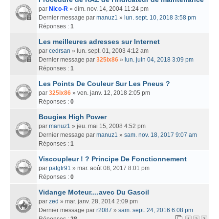
par
Nico-R
» dim. nov. 14, 2004 11:24 pm
Dernier message par
manuz1
»
lun. sept. 10, 2018 3:58 pm
Réponses :
1
Les meilleures adresses sur Internet
par
cedrsan
» lun. sept. 01, 2003 4:12 am
Dernier message par
325ix86
»
lun. juin 04, 2018 3:09 pm
Réponses :
1
Les Points De Couleur Sur Les Pneus ?
par
325ix86
» ven. janv. 12, 2018 2:05 pm
Réponses :
0
Bougies High Power
par
manuz1
» jeu. mai 15, 2008 4:52 pm
Dernier message par
manuz1
»
sam. nov. 18, 2017 9:07 am
Réponses :
1
Viscoupleur ! ? Principe De Fonctionnement
par
patgtr91
» mar. août 08, 2017 8:01 pm
Réponses :
0
Vidange Moteur....avec Du Gasoil
par
zed
» mar. janv. 28, 2014 2:09 pm
Dernier message par
r2087
»
sam. sept. 24, 2016 6:08 pm
Réponses :
28