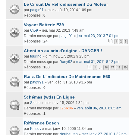
Le Circuit De Refroidissement Du Moteur
par
patgtr91
» mar. août 19, 2014 1:09 pm
Réponses :
0
Voyant Batterie E39
par
Cj59
» jeu. mai 02, 2013 7:49 am
Dernier message par
patgtr91
»
jeu. mai 23, 2013 7:01 pm
Réponses :
24
1
2
3
Attention au cric d'origine : DANGER !
par
touring
» dim. nov. 17, 2002 9:25 pm
Dernier message par
Dany92
»
mar. mai 31, 2011 8:12 pm
Réponses :
183
1
16
17
18
19
…
R.a.z. De L'indicateur De Maintenance E60
par
patgtr91
» ven. déc. 31, 2010 9:16 pm
Réponses :
0
Schémas (wds) En Ligne
par
Steele
» mer. nov. 15, 2006 4:34 pm
Dernier message par
325ix86
»
ven. août 06, 2010 8:05 am
Réponses :
1
Référence Bosch
par
Kristov
» mar. janv. 10, 2006 11:34 am
Dernier message par
Neubauten
»
mer. janv. 27, 2010 1:32 pm