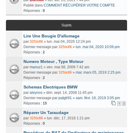
Publié dans
COMMENT RÉCUPÉRER VOTRE COMPTE
Réponses :
0
Sujets
Lire Une Bougie D'allumage
par
325ix86
» lun. mai 04, 2020 12:24 pm
Dernier message par
325ix86
»
lun. mai 04, 2020 10:09 pm
Réponses :
2
Numero Moteur , Type Moteur
par
manuz1
» ven. mai 08, 2009 7:42 am
Dernier message par
325ix86
»
mar. mars 05, 2019 2:25 pm
Réponses :
2
Schemas Electriques BMW
par
aleynos
» dim. sept. 14, 2008 11:45 pm
Dernier message par
patgtr91
»
sam. févr. 16, 2019 3:05 pm
Réponses :
15
1
2
Réparer Un Taraudage
par
325ix86
» lun. déc. 17, 2018 1:21 pm
Réponses :
0
Procédure de RAZ de l'indicateur de maintenance