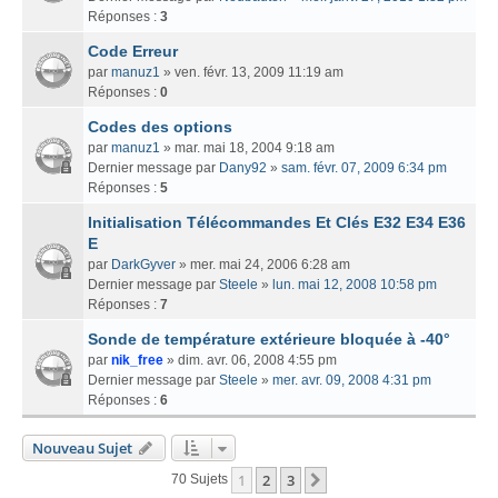
Réponses :
3
Code Erreur
par
manuz1
» ven. févr. 13, 2009 11:19 am
Réponses :
0
Codes des options
par
manuz1
» mar. mai 18, 2004 9:18 am
Dernier message par
Dany92
»
sam. févr. 07, 2009 6:34 pm
Réponses :
5
Initialisation Télécommandes Et Clés E32 E34 E36
E
par
DarkGyver
» mer. mai 24, 2006 6:28 am
Dernier message par
Steele
»
lun. mai 12, 2008 10:58 pm
Réponses :
7
Sonde de température extérieure bloquée à -40°
par
nik_free
» dim. avr. 06, 2008 4:55 pm
Dernier message par
Steele
»
mer. avr. 09, 2008 4:31 pm
Réponses :
6
Nouveau Sujet
1
2
3
Suivant
70 Sujets