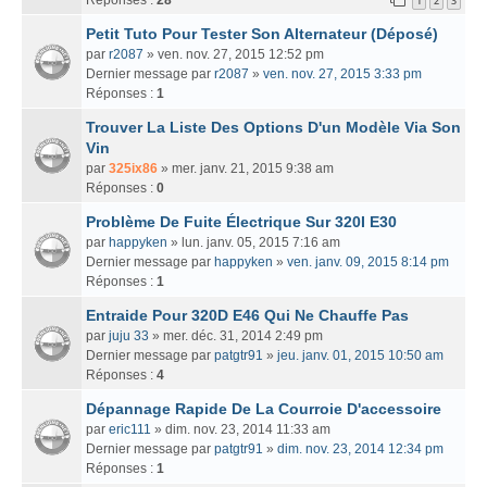
1
2
3
Petit Tuto Pour Tester Son Alternateur (Déposé)
par
r2087
» ven. nov. 27, 2015 12:52 pm
Dernier message par
r2087
»
ven. nov. 27, 2015 3:33 pm
Réponses :
1
Trouver La Liste Des Options D'un Modèle Via Son
Vin
par
325ix86
» mer. janv. 21, 2015 9:38 am
Réponses :
0
Problème De Fuite Électrique Sur 320I E30
par
happyken
» lun. janv. 05, 2015 7:16 am
Dernier message par
happyken
»
ven. janv. 09, 2015 8:14 pm
Réponses :
1
Entraide Pour 320D E46 Qui Ne Chauffe Pas
par
juju 33
» mer. déc. 31, 2014 2:49 pm
Dernier message par
patgtr91
»
jeu. janv. 01, 2015 10:50 am
Réponses :
4
Dépannage Rapide De La Courroie D'accessoire
par
eric111
» dim. nov. 23, 2014 11:33 am
Dernier message par
patgtr91
»
dim. nov. 23, 2014 12:34 pm
Réponses :
1