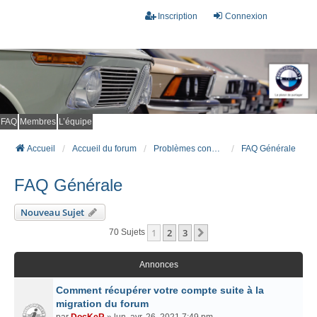
Inscription
Connexion
FAQ
Membres
L’équipe
Accueil
Accueil du forum
Problèmes connus et résolus (FAQ)
FAQ Générale
FAQ Générale
Nouveau Sujet
1
2
3
Suivant
70 Sujets
Annonces
Comment récupérer votre compte suite à la
migration du forum
par
DocKeR
» lun. avr. 26, 2021 7:49 pm