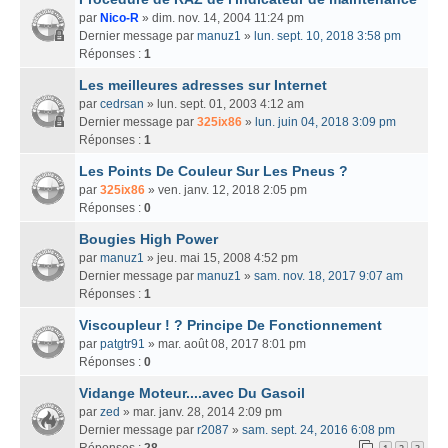
par
Nico-R
» dim. nov. 14, 2004 11:24 pm
Dernier message par
manuz1
»
lun. sept. 10, 2018 3:58 pm
Réponses :
1
Les meilleures adresses sur Internet
par
cedrsan
» lun. sept. 01, 2003 4:12 am
Dernier message par
325ix86
»
lun. juin 04, 2018 3:09 pm
Réponses :
1
Les Points De Couleur Sur Les Pneus ?
par
325ix86
» ven. janv. 12, 2018 2:05 pm
Réponses :
0
Bougies High Power
par
manuz1
» jeu. mai 15, 2008 4:52 pm
Dernier message par
manuz1
»
sam. nov. 18, 2017 9:07 am
Réponses :
1
Viscoupleur ! ? Principe De Fonctionnement
par
patgtr91
» mar. août 08, 2017 8:01 pm
Réponses :
0
Vidange Moteur....avec Du Gasoil
par
zed
» mar. janv. 28, 2014 2:09 pm
Dernier message par
r2087
»
sam. sept. 24, 2016 6:08 pm
Réponses :
28