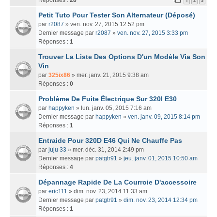
1
2
3
Petit Tuto Pour Tester Son Alternateur (Déposé)
par
r2087
» ven. nov. 27, 2015 12:52 pm
Dernier message par
r2087
»
ven. nov. 27, 2015 3:33 pm
Réponses :
1
Trouver La Liste Des Options D'un Modèle Via Son
Vin
par
325ix86
» mer. janv. 21, 2015 9:38 am
Réponses :
0
Problème De Fuite Électrique Sur 320I E30
par
happyken
» lun. janv. 05, 2015 7:16 am
Dernier message par
happyken
»
ven. janv. 09, 2015 8:14 pm
Réponses :
1
Entraide Pour 320D E46 Qui Ne Chauffe Pas
par
juju 33
» mer. déc. 31, 2014 2:49 pm
Dernier message par
patgtr91
»
jeu. janv. 01, 2015 10:50 am
Réponses :
4
Dépannage Rapide De La Courroie D'accessoire
par
eric111
» dim. nov. 23, 2014 11:33 am
Dernier message par
patgtr91
»
dim. nov. 23, 2014 12:34 pm
Réponses :
1