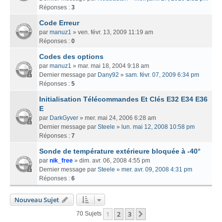
Réponses :
3
Code Erreur
par
manuz1
» ven. févr. 13, 2009 11:19 am
Réponses :
0
Codes des options
par
manuz1
» mar. mai 18, 2004 9:18 am
Dernier message par
Dany92
»
sam. févr. 07, 2009 6:34 pm
Réponses :
5
Initialisation Télécommandes Et Clés E32 E34 E36
E
par
DarkGyver
» mer. mai 24, 2006 6:28 am
Dernier message par
Steele
»
lun. mai 12, 2008 10:58 pm
Réponses :
7
Sonde de température extérieure bloquée à -40°
par
nik_free
» dim. avr. 06, 2008 4:55 pm
Dernier message par
Steele
»
mer. avr. 09, 2008 4:31 pm
Réponses :
6
Nouveau Sujet
1
2
3
Suivant
70 Sujets