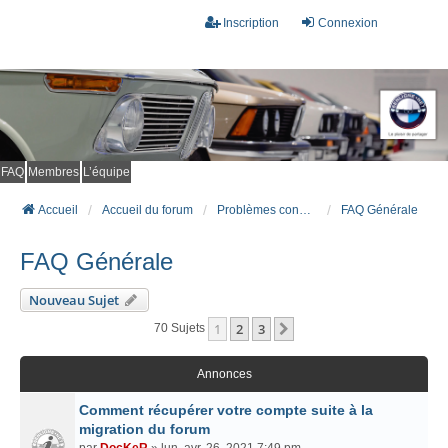
Inscription
Connexion
FAQ
Membres
L’équipe
Accueil
Accueil du forum
Problèmes connus et résolus (FAQ)
FAQ Générale
FAQ Générale
Nouveau Sujet
1
2
3
Suivant
70 Sujets
Annonces
Comment récupérer votre compte suite à la
migration du forum
par
DocKeR
» lun. avr. 26, 2021 7:49 pm