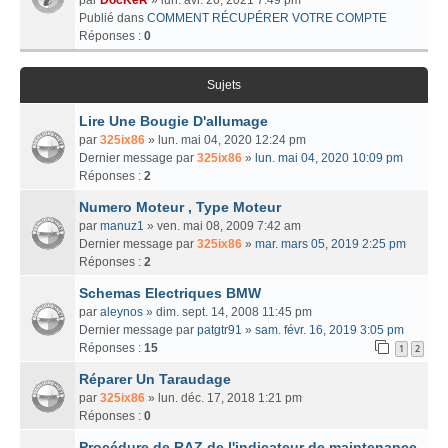
Publié dans
COMMENT RÉCUPÉRER VOTRE COMPTE
Réponses :
0
Sujets
Lire Une Bougie D'allumage
par
325ix86
» lun. mai 04, 2020 12:24 pm
Dernier message par
325ix86
»
lun. mai 04, 2020 10:09 pm
Réponses :
2
Numero Moteur , Type Moteur
par
manuz1
» ven. mai 08, 2009 7:42 am
Dernier message par
325ix86
»
mar. mars 05, 2019 2:25 pm
Réponses :
2
Schemas Electriques BMW
par
aleynos
» dim. sept. 14, 2008 11:45 pm
Dernier message par
patgtr91
»
sam. févr. 16, 2019 3:05 pm
Réponses :
15
1
2
Réparer Un Taraudage
par
325ix86
» lun. déc. 17, 2018 1:21 pm
Réponses :
0
Procédure de RAZ de l'indicateur de maintenance