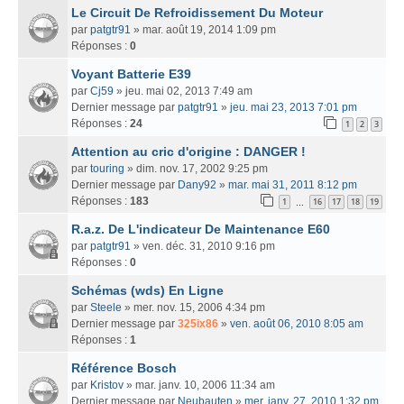
Le Circuit De Refroidissement Du Moteur
par
patgtr91
» mar. août 19, 2014 1:09 pm
Réponses :
0
Voyant Batterie E39
par
Cj59
» jeu. mai 02, 2013 7:49 am
Dernier message par
patgtr91
»
jeu. mai 23, 2013 7:01 pm
Réponses :
24
1
2
3
Attention au cric d'origine : DANGER !
par
touring
» dim. nov. 17, 2002 9:25 pm
Dernier message par
Dany92
»
mar. mai 31, 2011 8:12 pm
Réponses :
183
1
16
17
18
19
…
R.a.z. De L'indicateur De Maintenance E60
par
patgtr91
» ven. déc. 31, 2010 9:16 pm
Réponses :
0
Schémas (wds) En Ligne
par
Steele
» mer. nov. 15, 2006 4:34 pm
Dernier message par
325ix86
»
ven. août 06, 2010 8:05 am
Réponses :
1
Référence Bosch
par
Kristov
» mar. janv. 10, 2006 11:34 am
Dernier message par
Neubauten
»
mer. janv. 27, 2010 1:32 pm