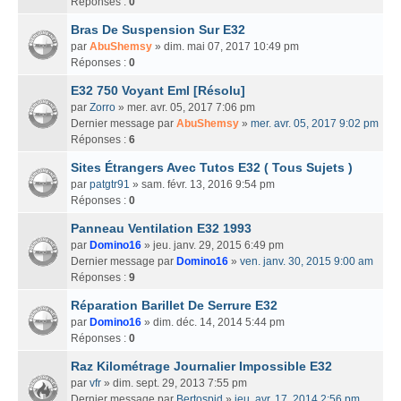
Réponses :
0
Bras De Suspension Sur E32
par
AbuShemsy
» dim. mai 07, 2017 10:49 pm
Réponses :
0
E32 750 Voyant Eml [Résolu]
par
Zorro
» mer. avr. 05, 2017 7:06 pm
Dernier message par
AbuShemsy
»
mer. avr. 05, 2017 9:02 pm
Réponses :
6
Sites Étrangers Avec Tutos E32 ( Tous Sujets )
par
patgtr91
» sam. févr. 13, 2016 9:54 pm
Réponses :
0
Panneau Ventilation E32 1993
par
Domino16
» jeu. janv. 29, 2015 6:49 pm
Dernier message par
Domino16
»
ven. janv. 30, 2015 9:00 am
Réponses :
9
Réparation Barillet De Serrure E32
par
Domino16
» dim. déc. 14, 2014 5:44 pm
Réponses :
0
Raz Kilométrage Journalier Impossible E32
par
vfr
» dim. sept. 29, 2013 7:55 pm
Dernier message par
Bertospid
»
jeu. avr. 17, 2014 2:56 pm