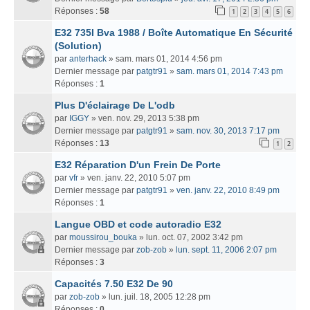
Réponses :
58
1
2
3
4
5
6
E32 735I Bva 1988 / Boîte Automatique En Sécurité
(Solution)
par
anterhack
» sam. mars 01, 2014 4:56 pm
Dernier message par
patgtr91
»
sam. mars 01, 2014 7:43 pm
Réponses :
1
Plus D'éclairage De L'odb
par
IGGY
» ven. nov. 29, 2013 5:38 pm
Dernier message par
patgtr91
»
sam. nov. 30, 2013 7:17 pm
Réponses :
13
1
2
E32 Réparation D'un Frein De Porte
par
vfr
» ven. janv. 22, 2010 5:07 pm
Dernier message par
patgtr91
»
ven. janv. 22, 2010 8:49 pm
Réponses :
1
Langue OBD et code autoradio E32
par
moussirou_bouka
» lun. oct. 07, 2002 3:42 pm
Dernier message par
zob-zob
»
lun. sept. 11, 2006 2:07 pm
Réponses :
3
Capacités 7.50 E32 De 90
par
zob-zob
» lun. juil. 18, 2005 12:28 pm
Réponses :
0