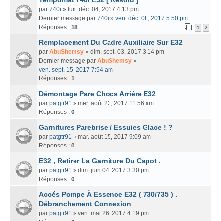
par
740i
» lun. déc. 04, 2017 4:13 pm
Dernier message par
740i
»
ven. déc. 08, 2017 5:50 pm
Réponses :
18
1
2
Remplacement Du Cadre Auxiliaire Sur E32
par
AbuShemsy
» dim. sept. 03, 2017 3:14 pm
Dernier message par
AbuShemsy
»
ven. sept. 15, 2017 7:54 am
Réponses :
1
Démontage Pare Chocs Arriére E32
par
patgtr91
» mer. août 23, 2017 11:56 am
Réponses :
0
Garnitures Parebrise / Essuies Glace ! ?
par
patgtr91
» mar. août 15, 2017 9:09 am
Réponses :
0
E32 , Retirer La Garniture Du Capot .
par
patgtr91
» dim. juin 04, 2017 3:30 pm
Réponses :
0
Accés Pompe À Essence E32 ( 730/735 ) .
Débranchement Connexion
par
patgtr91
» ven. mai 26, 2017 4:19 pm