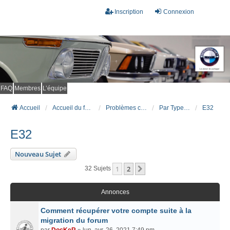
Inscription
Connexion
FAQ
Membres
L’équipe
Accueil
Accueil du forum
Problèmes connus et résolus (FAQ)
Par Type Carrosserie
E32
E32
Nouveau Sujet
1
2
Suivant
32 Sujets
Annonces
Comment récupérer votre compte suite à la
migration du forum
par
DocKeR
» lun. avr. 26, 2021 7:49 pm