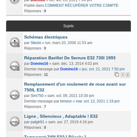
Publié dans
COMMENT RÉCUPÉRER VOTRE COMPTE
Réponses :
0
Sujets
Schémas électriques
par
Steele
» lun. mars 20, 2006 11:53 am
Réponses :
0
Réparation Barillet De Serrure E32 730I 1993
par
Domino16
» sam. déc. 13, 2014 4:02 pm
Dernier message par
Domino16
»
jeu. oct. 21, 2021 7:50 pm
Réponses :
11
1
2
Remplacement d'un roulement de roue avant sur
750IL E32
par
Sim750
» sam. oct. 09, 2021 10:30 pm
Dernier message par
bimeur
»
mar. oct. 12, 2021 1:19 pm
Réponses :
7
Ligne , Silencieux , Adaptable ! E32
par
patgtr91
» sam. avr. 27, 2019 4:16 pm
Réponses :
0
Tempomat 740I E32 [ Résolu ]