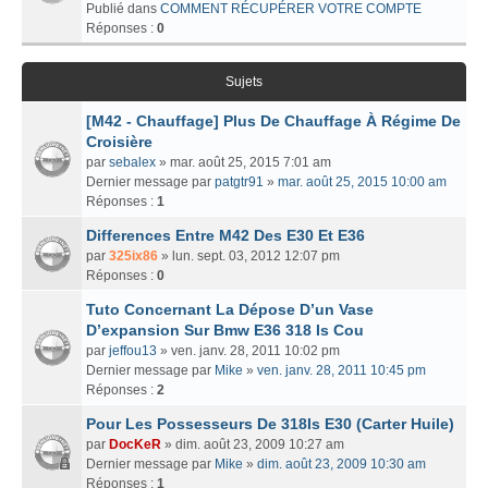
Publié dans
COMMENT RÉCUPÉRER VOTRE COMPTE
Réponses :
0
Sujets
[M42 - Chauffage] Plus De Chauffage À Régime De
Croisière
par
sebalex
» mar. août 25, 2015 7:01 am
Dernier message par
patgtr91
»
mar. août 25, 2015 10:00 am
Réponses :
1
Differences Entre M42 Des E30 Et E36
par
325ix86
» lun. sept. 03, 2012 12:07 pm
Réponses :
0
Tuto Concernant La Dépose D’un Vase
D’expansion Sur Bmw E36 318 Is Cou
par
jeffou13
» ven. janv. 28, 2011 10:02 pm
Dernier message par
Mike
»
ven. janv. 28, 2011 10:45 pm
Réponses :
2
Pour Les Possesseurs De 318Is E30 (Carter Huile)
par
DocKeR
» dim. août 23, 2009 10:27 am
Dernier message par
Mike
»
dim. août 23, 2009 10:30 am
Réponses :
1