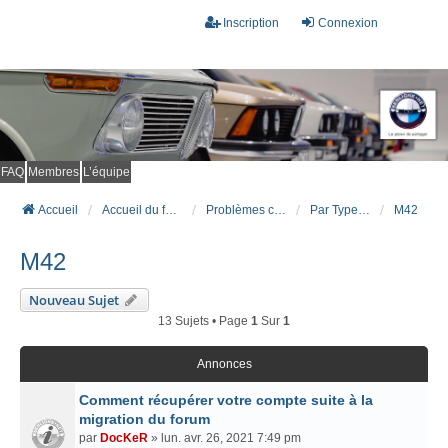
Inscription
Connexion
FAQ
Membres
L’équipe
Accueil
Accueil du forum
Problèmes connus et résolus (FAQ)
Par Type Moteur (ESSENCE)
M42
M42
Nouveau Sujet
13 Sujets • Page
1
Sur
1
Annonces
Comment récupérer votre compte suite à la
migration du forum
par
DocKeR
» lun. avr. 26, 2021 7:49 pm