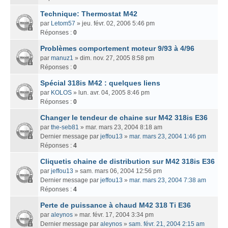
Technique: Thermostat M42
par
Letom57
» jeu. févr. 02, 2006 5:46 pm
Réponses :
0
Problèmes comportement moteur 9/93 à 4/96
par
manuz1
» dim. nov. 27, 2005 8:58 pm
Réponses :
0
Spécial 318is M42 : quelques liens
par
KOLOS
» lun. avr. 04, 2005 8:46 pm
Réponses :
0
Changer le tendeur de chaine sur M42 318is E36
par
the-seb81
» mar. mars 23, 2004 8:18 am
Dernier message par
jeffou13
»
mar. mars 23, 2004 1:46 pm
Réponses :
4
Cliquetis chaine de distribution sur M42 318is E36
par
jeffou13
» sam. mars 06, 2004 12:56 pm
Dernier message par
jeffou13
»
mar. mars 23, 2004 7:38 am
Réponses :
4
Perte de puissance à chaud M42 318 Ti E36
par
aleynos
» mar. févr. 17, 2004 3:34 pm
Dernier message par
aleynos
»
sam. févr. 21, 2004 2:15 am