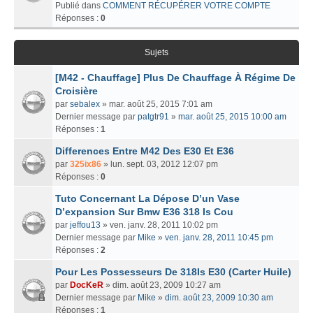
Publié dans
COMMENT RÉCUPÉRER VOTRE COMPTE
Réponses :
0
Sujets
[M42 - Chauffage] Plus De Chauffage À Régime De
Croisière
par
sebalex
» mar. août 25, 2015 7:01 am
Dernier message par
patgtr91
»
mar. août 25, 2015 10:00 am
Réponses :
1
Differences Entre M42 Des E30 Et E36
par
325ix86
» lun. sept. 03, 2012 12:07 pm
Réponses :
0
Tuto Concernant La Dépose D’un Vase
D’expansion Sur Bmw E36 318 Is Cou
par
jeffou13
» ven. janv. 28, 2011 10:02 pm
Dernier message par
Mike
»
ven. janv. 28, 2011 10:45 pm
Réponses :
2
Pour Les Possesseurs De 318Is E30 (Carter Huile)
par
DocKeR
» dim. août 23, 2009 10:27 am
Dernier message par
Mike
»
dim. août 23, 2009 10:30 am
Réponses :
1