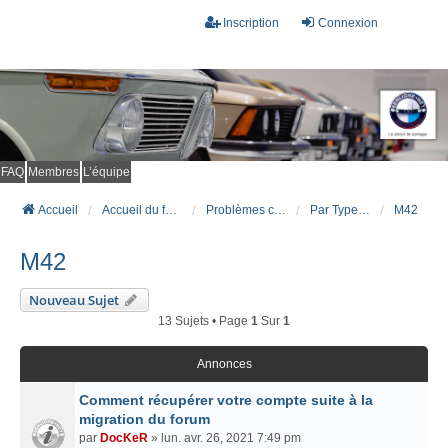
Inscription
Connexion
FAQ
Membres
L’équipe
Accueil
Accueil du forum
Problèmes connus et résolus (FAQ)
Par Type Moteur (ESSENCE)
M42
M42
Nouveau Sujet
13 Sujets • Page
1
Sur
1
Annonces
Comment récupérer votre compte suite à la
migration du forum
par
DocKeR
» lun. avr. 26, 2021 7:49 pm