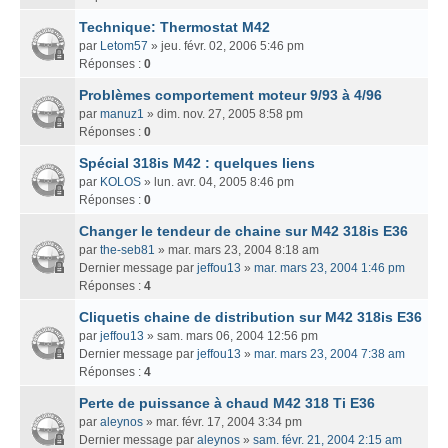
Technique: Thermostat M42
par
Letom57
» jeu. févr. 02, 2006 5:46 pm
Réponses :
0
Problèmes comportement moteur 9/93 à 4/96
par
manuz1
» dim. nov. 27, 2005 8:58 pm
Réponses :
0
Spécial 318is M42 : quelques liens
par
KOLOS
» lun. avr. 04, 2005 8:46 pm
Réponses :
0
Changer le tendeur de chaine sur M42 318is E36
par
the-seb81
» mar. mars 23, 2004 8:18 am
Dernier message par
jeffou13
»
mar. mars 23, 2004 1:46 pm
Réponses :
4
Cliquetis chaine de distribution sur M42 318is E36
par
jeffou13
» sam. mars 06, 2004 12:56 pm
Dernier message par
jeffou13
»
mar. mars 23, 2004 7:38 am
Réponses :
4
Perte de puissance à chaud M42 318 Ti E36
par
aleynos
» mar. févr. 17, 2004 3:34 pm
Dernier message par
aleynos
»
sam. févr. 21, 2004 2:15 am