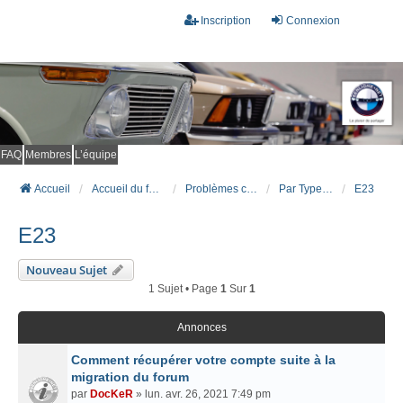
Inscription
Connexion
FAQ
Membres
L’équipe
Accueil
Accueil du forum
Problèmes connus et résolus (FAQ)
Par Type Carrosserie
E23
E23
Nouveau Sujet
1 Sujet • Page
1
Sur
1
Annonces
Comment récupérer votre compte suite à la
migration du forum
par
DocKeR
» lun. avr. 26, 2021 7:49 pm