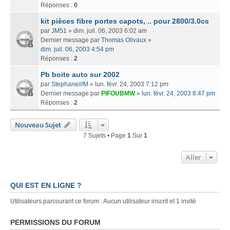
Réponses :
0
kit pièces fibre portes capots, .. pour 2800/3.0cs
par
JM51
» dim. juil. 06, 2003 6:02 am
Dernier message par
Thomas Olivaux
»
dim. juil. 06, 2003 4:54 pm
Réponses :
2
Pb boite auto sur 2002
par
Stephane///M
» lun. févr. 24, 2003 7:12 pm
Dernier message par
PIFOUBMW
»
lun. févr. 24, 2003 8:47 pm
Réponses :
2
Nouveau Sujet
7 Sujets • Page
1
Sur
1
Aller
QUI EST EN LIGNE ?
Utilisateurs parcourant ce forum : Aucun utilisateur inscrit et 1 invité
PERMISSIONS DU FORUM