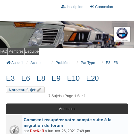
Inscription
Connexion
FAQ
Membres
L’équipe
Accueil
Accueil du forum
Problèmes connus et résolus (FAQ)
Par Type Carrosserie
E3 - E6 - E8 - E9 - E10 - E20
E3 - E6 - E8 - E9 - E10 - E20
Nouveau Sujet
7 Sujets • Page
1
Sur
1
Annonces
Comment récupérer votre compte suite à la
migration du forum
par
DocKeR
» lun. avr. 26, 2021 7:49 pm