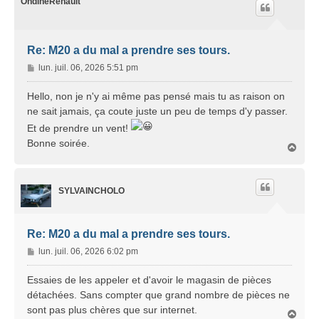
t
OndineRenault
Re: M20 a du mal a prendre ses tours.
M
lun. juil. 06, 2026 5:51 pm
e
s
Hello, non je n'y ai même pas pensé mais tu as raison on
s
ne sait jamais, ça coute juste un peu de temps d'y passer.
a
Et de prendre un vent!
g
Bonne soirée.
e
H
a
u
t
SYLVAINCHOLO
Re: M20 a du mal a prendre ses tours.
M
lun. juil. 06, 2026 6:02 pm
e
s
Essaies de les appeler et d'avoir le magasin de pièces
s
détachées. Sans compter que grand nombre de pièces ne
a
sont pas plus chères que sur internet.
H
g