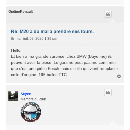
a
e
u
t
OndineRenault
Re: M20 a du mal a prendre ses tours.
M
mar. juil. 07, 2026 1:39 pm
e
s
Hello,
s
Et bien à ma grande surprise, chez BMW (Bayonne) ils
a
peuvent avoir la pièce! Le gars ne peut pas me confirmer
g
que c'est une pièce Bosch mais c celle qui vient remplacer
e
celle d'origine. 195 balles TTC...
H
a
u
t
Skyce
Membre du club