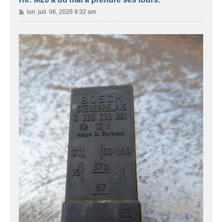
M
lun. juil. 06, 2026 9:32 am
e
s
s
a
g
e