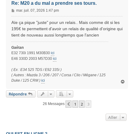
Re: M20 a du mal a prendre ses tours.
M
mar. juil. 07, 2026 1:47 pm
e
s
Aïe ça pique "juste" pour un relais.. Mais comme dit si les
s
195€ te permettent d'avoir un relais de qualité d'origine qui
a
tient de nouveau aussi longtemps que l'ancien
g
e
Gaétan
E32 730i 1991 M30B30
ici
E46 330D 2003 M57D30
ici
( Ex : E34 525 TDS / E92 335i )
( Autres : Mazda 3 / 206 / 207 / Corsa / Clio / Mégane / 125
Duke / 125 CRM )
ici
H
a
u
Répondre
t
1
2
3
Précédent
26 Messages
Aller
QUI EST EN LIGNE ?