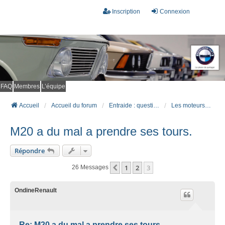
Inscription
Connexion
FAQ
Membres
L’équipe
Accueil
Accueil du forum
Entraide : questions techniques
Les moteurs essence (après 82)
M20 a du mal a prendre ses tours.
Répondre
1
2
3
Précédent
26 Messages
OndineRenault
Re: M20 a du mal a prendre ses tours.