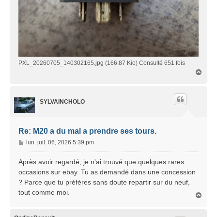
PXL_20260705_140302165.jpg (166.87 Kio) Consulté 651 fois
H
a
u
t
SYLVAINCHOLO
Re: M20 a du mal a prendre ses tours.
M
lun. juil. 06, 2026 5:39 pm
e
s
Après avoir regardé, je n'ai trouvé que quelques rares
s
occasions sur ebay. Tu as demandé dans une concession
a
? Parce que tu préfères sans doute repartir sur du neuf,
g
tout comme moi.
e
H
a
u