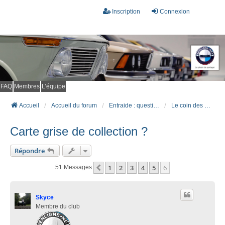
Inscription
Connexion
FAQ
Membres
L’équipe
Accueil
Accueil du forum
Entraide : questions techniques
Le coin des vieux carbus (voiture d'avant 81 y compris E21 - E23)
Carte grise de collection ?
Répondre
1
2
3
4
5
6
Précédent
51 Messages
Skyce
Membre du club