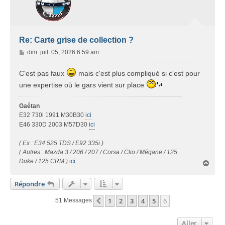
Re: Carte grise de collection ?
M
dim. juil. 05, 2026 6:59 am
e
s
C'est pas faux
mais c'est plus compliqué si c'est pour
s
une expertise où le gars vient sur place
a
g
Gaétan
e
E32 730i 1991 M30B30
ici
E46 330D 2003 M57D30
ici
( Ex : E34 525 TDS / E92 335i )
( Autres : Mazda 3 / 206 / 207 / Corsa / Clio / Mégane / 125
Duke / 125 CRM )
ici
H
a
u
Répondre
t
1
2
3
4
5
6
Précédent
51 Messages
Aller