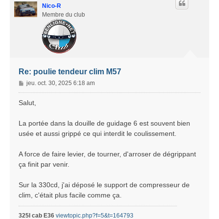
Nico-R
Membre du club
Re: poulie tendeur clim M57
M
jeu. oct. 30, 2025 6:18 am
e
s
Salut,
s
a
La portée dans la douille de guidage 6 est souvent bien
g
usée et aussi grippé ce qui interdit le coulissement.
e
A force de faire levier, de tourner, d'arroser de dégrippant
ça finit par venir.
Sur la 330cd, j'ai déposé le support de compresseur de
clim, c'était plus facile comme ça.
325I cab E36
viewtopic.php?f=5&t=164793