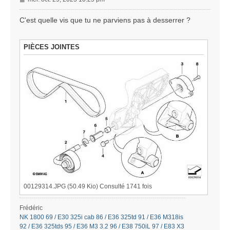
e
s
C'est quelle vis que tu ne parviens pas à desserrer ?
s
a
g
PIÈCES JOINTES
e
00129314.JPG (50.49 Kio) Consulté 1741 fois
Frédéric
NK 1800 69 / E30 325i cab 86 / E36 325td 91 / E36 M318is
92 / E36 325tds 95 / E36 M3 3.2 96 / E38 750iL 97 / E83 X3