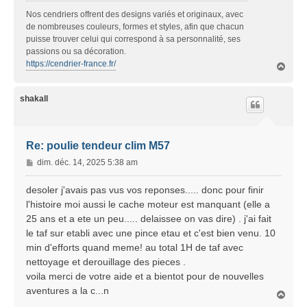
g
Nos cendriers offrent des designs variés et originaux, avec
e
de nombreuses couleurs, formes et styles, afin que chacun
puisse trouver celui qui correspond à sa personnalité, ses
passions ou sa décoration.
https://cendrier-france.fr/
H
a
u
t
shakall
Re: poulie tendeur clim M57
M
dim. déc. 14, 2025 5:38 am
e
s
desoler j'avais pas vus vos reponses..... donc pour finir
s
l'histoire moi aussi le cache moteur est manquant (elle a
a
25 ans et a ete un peu..... delaissee on vas dire) . j'ai fait
g
le taf sur etabli avec une pince etau et c'est bien venu. 10
e
min d'efforts quand meme! au total 1H de taf avec
nettoyage et derouillage des pieces .
voila merci de votre aide et a bientot pour de nouvelles
aventures a la c...n
H
a