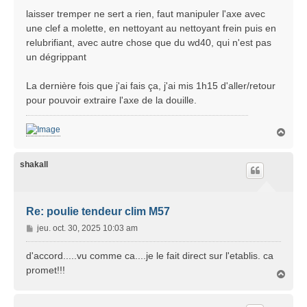
s
laisser tremper ne sert a rien, faut manipuler l'axe avec
s
une clef a molette, en nettoyant au nettoyant frein puis en
a
relubrifiant, avec autre chose que du wd40, qui n'est pas
g
un dégrippant
e
La dernière fois que j'ai fais ça, j'ai mis 1h15 d'aller/retour
pour pouvoir extraire l'axe de la douille.
H
a
u
t
shakall
Re: poulie tendeur clim M57
M
jeu. oct. 30, 2025 10:03 am
e
s
d'accord.....vu comme ca....je le fait direct sur l'etablis. ca
s
promet!!!
H
a
a
g
u
e
t