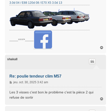
3.0d 04 / E88 120d 08 / E70 X5 3.0d 13
_____===>_____
H
a
u
t
shakall
Re: poulie tendeur clim M57
M
jeu. oct. 30, 2025 3:42 am
e
s
Les 3 visses c'est bon.le problème c'est la pièce 2 qui
s
refuse de sortir
H
a
a
g
u
e
t