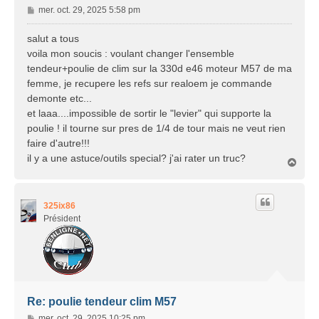
M
mer. oct. 29, 2025 5:58 pm
e
s
salut a tous
s
voila mon soucis : voulant changer l'ensemble
a
tendeur+poulie de clim sur la 330d e46 moteur M57 de ma
g
femme, je recupere les refs sur realoem je commande
e
demonte etc...
et laaa....impossible de sortir le "levier" qui supporte la
poulie ! il tourne sur pres de 1/4 de tour mais ne veut rien
faire d'autre!!!
il y a une astuce/outils special? j'ai rater un truc?
H
a
u
t
325ix86
Président
Re: poulie tendeur clim M57
M
mer. oct. 29, 2025 10:25 pm