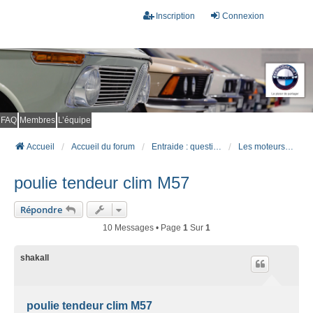
Inscription
Connexion
FAQ
Membres
L’équipe
Accueil
Accueil du forum
Entraide : questions techniques
Les moteurs diesel
poulie tendeur clim M57
Répondre
10 Messages • Page
1
Sur
1
shakall
poulie tendeur clim M57