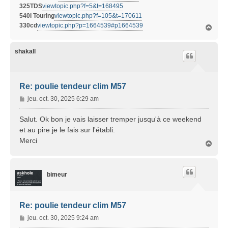
325TDS
viewtopic.php?f=5&t=168495
540i Touring
viewtopic.php?f=105&t=170611
330cd
viewtopic.php?p=1664539#p1664539
H
a
u
t
shakall
Re: poulie tendeur clim M57
M
jeu. oct. 30, 2025 6:29 am
e
s
Salut. Ok bon je vais laisser tremper jusqu'à ce weekend
s
et au pire je le fais sur l'établi.
a
Merci
H
g
a
e
u
t
bimeur
Re: poulie tendeur clim M57
M
jeu. oct. 30, 2025 9:24 am
e