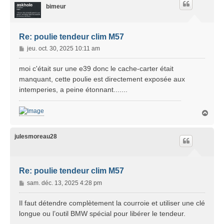
bimeur
Re: poulie tendeur clim M57
M
jeu. oct. 30, 2025 10:11 am
e
s
moi c'était sur une e39 donc le cache-carter était
s
manquant, cette poulie est directement exposée aux
a
intemperies, a peine étonnant.......
g
e
H
a
u
t
julesmoreau28
Re: poulie tendeur clim M57
M
sam. déc. 13, 2025 4:28 pm
e
s
Il faut détendre complètement la courroie et utiliser une clé
s
longue ou l’outil BMW spécial pour libérer le tendeur.
a