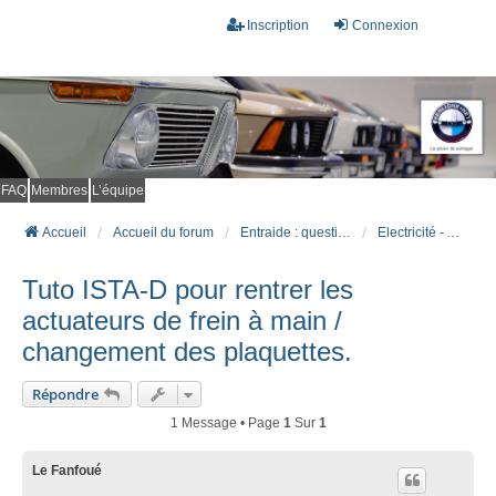
Inscription
Connexion
FAQ
Membres
L’équipe
Accueil
Accueil du forum
Entraide : questions techniques
Electricité - Alarmes - ODB - DME - Clim
Tuto ISTA-D pour rentrer les
actuateurs de frein à main /
changement des plaquettes.
Répondre
1 Message • Page
1
Sur
1
Le Fanfoué