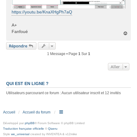
https://youtu.be/KnaXHgPh7aQ
A+
Fanfoué
H
a
u
Répondre
t
1 Message • Page
1
Sur
1
Aller
QUI EST EN LIGNE ?
Utilisateurs parcourant ce forum : Aucun utilisateur inscrit et 12 invités
Accueil
Accueil du forum
Développé par
phpBB
® Forum Software © phpBB Limited
Traduction française officielle
©
Qiaeru
Style
we_universal
created by INVENTEA & v12mike