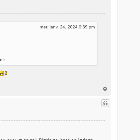
mer. janv. 24, 2024 6:39 pm
oir.
H
a
u
t