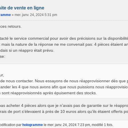
site de vente en ligne
gramme
»
mer. janv. 24, 2024 5:31 pm
ces retours.
tacté le service commercial pour avoir des précisions sur la disponibili
 mais la nature de la réponse ne me convenait pas: 4 pièces étaient an
ais si un réappro était prévu.
se:
ur,
 de nous contacter. Nous essayons de nous réapprovisionner dès que po
nder les 4 que nous avons afin que nous puissions nous réapprovision
s sont réapprovisionnés après épuisement des stocks.
 pas acheter 4 pièces alors que je n'avais pas de garantie sur le réap
frais de port s'élevaient à près de 10 euros alors qu'ils étaient offerts p
dification par
hologramme
le mer. janv. 24, 2024 7:23 pm, modifié 1 fois.