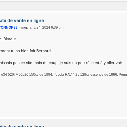
site de vente en ligne
CONNOR83
»
mer. janv. 24, 2024 6:39 pm
ci Bimeur.
ment tu as bien fait Bernard.
issais pas ce site mais du coup, je suis un peu réticent à y aller voir.
W e34 520i M50b20 150cv de 1994, Toyota RAV 4 2L 129cv essence de 1996, Peug
site de vente en ligne