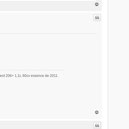
H
a
u
t
eot 206+ 1,1L 60cv essence de 2011.
H
a
u
t