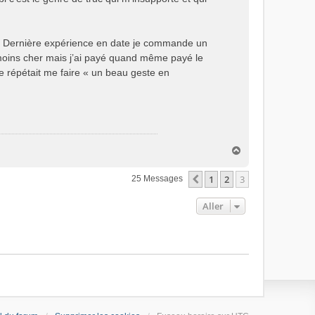
ck. Dernière expérience en date je commande un
 moins cher mais j’ai payé quand même payé le
e répétait me faire « un beau geste en
H
a
u
1
2
3
Précédent
25 Messages
t
Aller