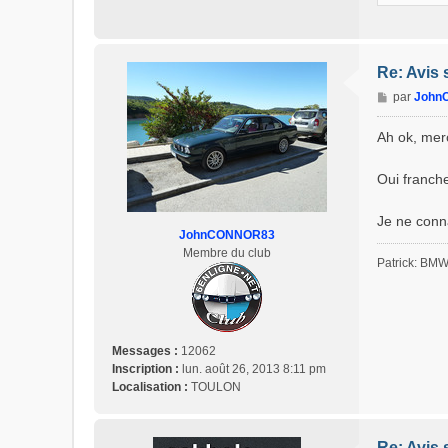
Re: Avis 
M
par
John
e
s
Ah ok, mer
s
a
Oui franche
g
e
Je ne conna
JohnCONNOR83
Membre du club
Patrick: BM
Messages :
12062
Inscription :
lun. août 26, 2013 8:11 pm
Localisation :
TOULON
Re: Avis 