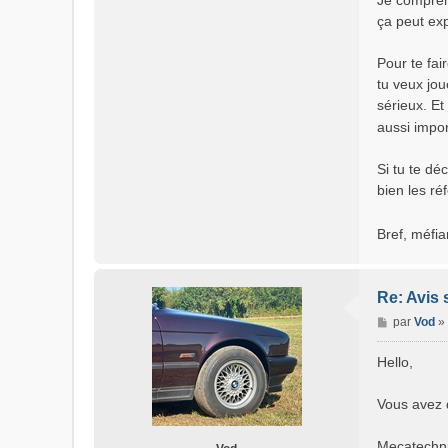
Je comprend
g
ça peut expl
e
Pour te fair
tu veux jo
sérieux. Et
aussi impor
Si tu te dé
bien les ré
Bref, méfia
Re: Avis 
M
par
Vod
»
e
s
Hello,
s
a
Vous avez d
g
e
Mecatechnic