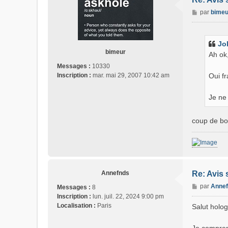
M
par
bimeu
e
s
s
Jo
a
bimeur
Ah ok
g
Messages :
10330
e
Oui f
Inscription :
mar. mai 29, 2007 10:42 am
Je ne 
coup de bol
Annefnds
Re: Avis 
M
par
Anne
Messages :
8
e
Inscription :
lun. juil. 22, 2024 9:00 pm
s
Localisation :
Paris
Salut holo
s
a