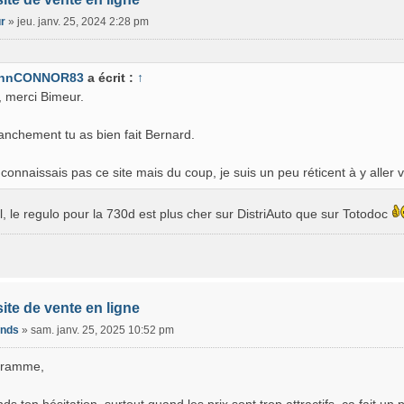
r
»
jeu. janv. 25, 2024 2:28 pm
hnCONNOR83
a écrit :
↑
, merci Bimeur.
ranchement tu as bien fait Bernard.
connaissais pas ce site mais du coup, je suis un peu réticent à y aller v
, le regulo pour la 730d est plus cher sur DistriAuto que sur Totodoc
site de vente en ligne
fnds
»
sam. janv. 25, 2025 10:52 pm
gramme,