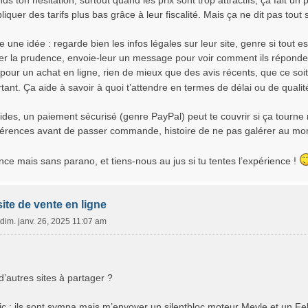
s ton hésitation, surtout quand les prix sont trop attractifs, ça fait un 
iquer des tarifs plus bas grâce à leur fiscalité. Mais ça ne dit pas tout sur
e une idée : regarde bien les infos légales sur leur site, genre si tout est
uer la prudence, envoie-leur un message pour voir comment ils répond
 pour un achat en ligne, rien de mieux que des avis récents, que ce soit s
tant. Ça aide à savoir à quoi t’attendre en termes de délai ou de qualit
cides, un paiement sécurisé (genre PayPal) peut te couvrir si ça tourne 
férences avant de passer commande, histoire de ne pas galérer au mome
nce mais sans parano, et tiens-nous au jus si tu tentes l’expérience !
site de vente en ligne
dim. janv. 26, 2025 11:07 am
’autres sites à partager ?
 : ils sont sympa mais m’envoyer un silentbloc moteur Meyle et un Febi