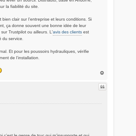
peu lever un sourcil. Distriauto, basé en Andorre,
 la fiabilité du site.
 bien clair sur l’entreprise et leurs conditions. Si
ent, ça donne souvent une bonne idée de leur
ur Trustpilot ou ailleurs. L'
avis des clients
est
é du service.
mal. Et pour les poussoirs hydrauliques, vérifie
nt de l’installation.
H
a
u
t
 c’est le genre de truc qui m’insupporte et qui