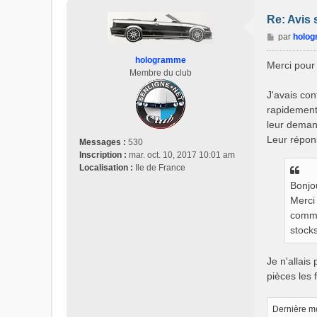
Re: Avis 
M
par
holo
e
hologramme
s
Merci pour 
Membre du club
s
a
J'avais con
g
rapidement
e
leur demand
Leur répon
Messages :
530
Inscription :
mar. oct. 10, 2017 10:01 am
Localisation :
Ile de France
Bonjo
Merci
comma
stock
Je n'allais
pièces les 
Dernière mo