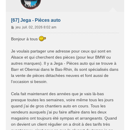
[67] Jega - Pièces auto
M
jeu. juil. 02, 2026 8:02 am
e
s
Bonjour à tous
s
a
Je voulais partager une adresse pour ceux qui sont en
g
Alsace et qui cherchent des pièces (pour leur BMW ou
e
autres marques). Il y a Jega - Pièces auto qui se trouve à
Barr et Obernai dans le Bas-Rhin, ils sont spécialisés dans
la vente de pièces détachées neuves et font aussi de
l’occasion si besoin.
Cela fait maintenant des années que je vais là-bas
presque toutes les semaines, voire même tous les jours
quand j’ai de gros chantiers auto en cours. Tous les
vendeurs auxquels j’ai pu faire affaire dans les deux
magasins ont toujours été sympas et arrangeants. Quand
on devient un client régulier on a droit à des tarifs très