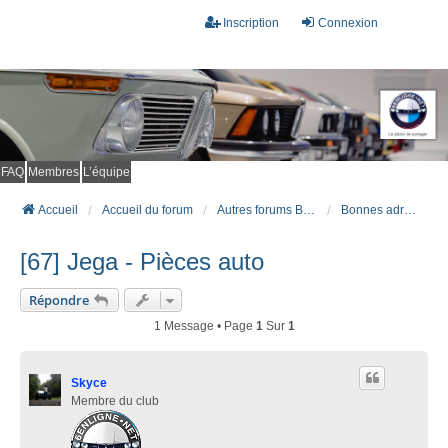
Inscription
Connexion
FAQ
Membres
L’équipe
Accueil
Accueil du forum
Autres forums BMW (Autour des BM)
Bonnes adresses de clients satisfaits
[67] Jega - Pièces auto
Répondre
1 Message • Page
1
Sur
1
Skyce
Membre du club