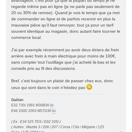
avantageux, c’est pour ça que la plupart du temps je ne
regarde même pas en ligne (je ne parle pas seulement de
20 ou 30% de remise). Quand je vois le temps que ça met
de commander en ligne et de parfois recevoir en plus la
mauvaise pièce qu’il faut renvoyer, tout ça pour un tarif
souvent identique au magasin, donc autant faire tourner le
commerce local.
J’ai par exemple récemment pu avoir deux étriers de frein
arrière avec frein à main électrique pour moins de 100€,
sans compter tout l’outillage que j’ai acheté là-bas et les
conseils pris au fil des discussions.
Bref, c’est toujours un plaisir de passer chez eux, donc
ceux qui sont dans le coin n’hésitez pas
Gaétan
E32 730i 1991 M30B30
ici
E46 330D 2003 M57D30
ici
( Ex : E34 525 TDS / E92 335i )
( Autres : Mazda 3 / 206 / 207 / Corsa / Clio / Mégane / 125