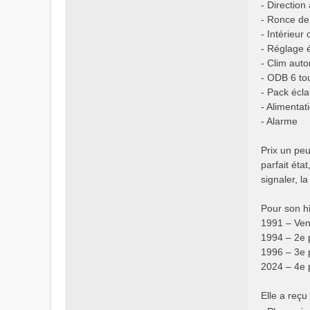
- Direction
- Ronce de
- Intérieur
- Réglage 
- Clim aut
- ODB 6 to
- Pack écla
- Alimentat
- Alarme
Prix un peu
parfait éta
signaler, l
Pour son hi
1991 – Ve
1994 – 2e 
1996 – 3e 
2024 – 4e 
Elle a reçu