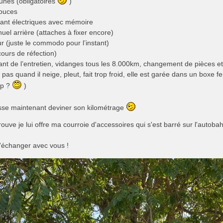
unes (obligatoires
)
ouces
vant électriques avec mémoire
uel arrière (attaches à fixer encore)
r (juste le commodo pour l’instant)
cours de réfection)
ant de l’entretien, vidanges tous les 8.000km, changement de pièces et
t pas quand il neige, pleut, fait trop froid, elle est garée dans un box
rop ?
)
isse maintenant deviner son kilométrage
trouve je lui offre ma courroie d'accessoires qui s'est barré sur l'autob
d'échanger avec vous !