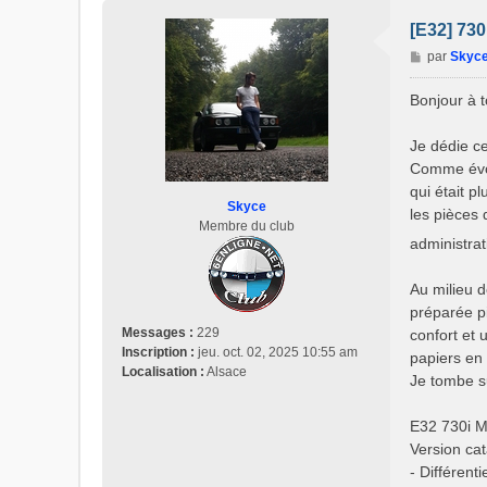
[E32] 730
M
par
Skyc
e
s
Bonjour à 
s
a
Je dédie ce
g
Comme évoq
e
qui était p
Skyce
les pièces 
Membre du club
administra
Au milieu d
préparée p
Messages :
229
confort et 
Inscription :
jeu. oct. 02, 2025 10:55 am
papiers en r
Localisation :
Alsace
Je tombe s
E32 730i 
Version ca
- Différent