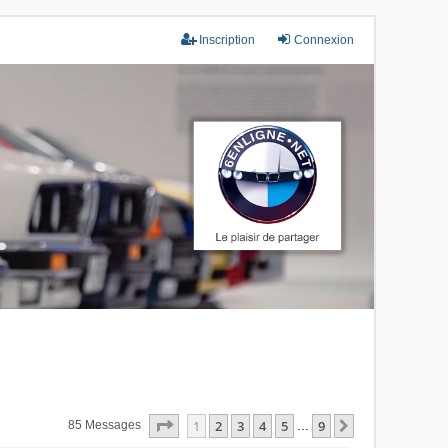
Inscription
Connexion
Page
1
Sur
9
1
2
3
4
5
9
Suivant
85 Messages
…