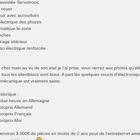
 assistée Servotronic
 noyer
 cuir avec accoudoirs
électrique des phares
omatique bi-zone
uches
irage intérieur
ion électrique renforcée
 cher mais au vu de son état je l’ai prise, vous verrez aux photos qu’elle
t, tous les silentblocs sont bons. A part les quelques soucis d'électroniqu
a mécanique est vraiment saine.
storique :
ndue neuve en Allemagne
proprio Allemand
proprio Français
proprio Moi
 environ 3.000€ de pièces en moins de 2 ans pour de l’entretien et amél