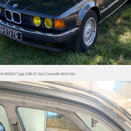
4-WA0017.jpg (196.67 Kio) Consulté 8443 fois