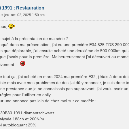
i 1991 : Restauration
e
»
jeu. oct. 02, 2025 1:50 pm
tous,
 sujet à la présentation de ma série 7
ué dans ma présentation, j’ai eu une première E34 525 TDS 290.000k
lus que déplorable, j’ai ensuite acheté une deuxième de 500.000km qui ét
que j’avais pour la première. Malheureusement j’ai découvert au moment
tivement...
e tout ça, j’ai acheté en mars 2024 ma première E32, j'étais à deux doi
iste mais avec mes problèmes de dos j'ai dû y renoncer, je suis donc 
une prestance que je ne connaissais pas auparavant, j’ai voulu avoir u
ègles pour l’utiliser en daily.
ur une annonce pas loin de chez moi sur ce modèle :
M30B30 1991 diamantschwartz
talysée 188ch et 260N/m
iel autobloquant 25%