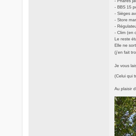
- Phares ja
- BBS 15 p
- Sièges a
- Store man
- Régulateu
- Clim (en 
Le reste ét
Elle ne sor
(j’en fait t
Je vous la
(Celui qui 
Au plaisir 