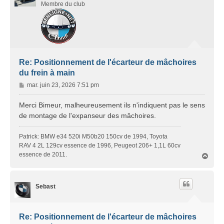
Membre du club
Re: Positionnement de l'écarteur de mâchoires
du frein à main
M
mar. juin 23, 2026 7:51 pm
e
s
Merci Bimeur, malheureusement ils n'indiquent pas le sens
s
de montage de l'expanseur des mâchoires.
a
g
Patrick: BMW e34 520i M50b20 150cv de 1994, Toyota
e
RAV 4 2L 129cv essence de 1996, Peugeot 206+ 1,1L 60cv
essence de 2011.
H
a
u
t
Sebast
Re: Positionnement de l'écarteur de mâchoires