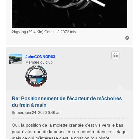
2bgv.jpg (29.4 Kio) Consulté 2072 fois
H
a
u
t
JohnCONNOR83
Membre du club
Re: Positionnement de l'écarteur de mâchoires
du frein à main
M
mer. juin 24, 2026 6:46 am
e
s
Oui, la position de la molette crantée c'est vis vers le bas
s
pour éviter que de la poussière ne pénètre dans le filetage
a
mais ce qui m’intéresse c'est la position (ou plutôt