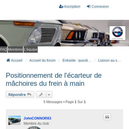
Inscription
Connexion
FAQ
Membres
L’équipe
Accueil
Accueil du forum
Entraide : questions techniques
Liaison au sol - Pneumatiques - Amortisseurs - Freinage - Transmission
Positionnement de l'écarteur de
mâchoires du frein à main
Répondre
5 Messages • Page
1
Sur
1
JohnCONNOR83
Membre du club