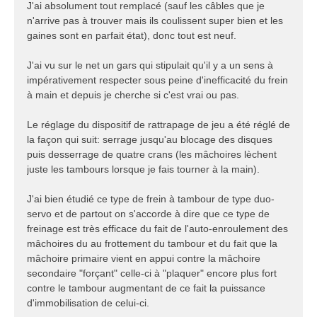
J'ai absolument tout remplacé (sauf les câbles que je
n'arrive pas à trouver mais ils coulissent super bien et les
gaines sont en parfait état), donc tout est neuf.
J'ai vu sur le net un gars qui stipulait qu'il y a un sens à
impérativement respecter sous peine d'inefficacité du frein
à main et depuis je cherche si c'est vrai ou pas.
Le réglage du dispositif de rattrapage de jeu a été réglé de
la façon qui suit: serrage jusqu'au blocage des disques
puis desserrage de quatre crans (les mâchoires lèchent
juste les tambours lorsque je fais tourner à la main).
J'ai bien étudié ce type de frein à tambour de type duo-
servo et de partout on s'accorde à dire que ce type de
freinage est très efficace du fait de l'auto-enroulement des
mâchoires du au frottement du tambour et du fait que la
mâchoire primaire vient en appui contre la mâchoire
secondaire "forçant" celle-ci à "plaquer" encore plus fort
contre le tambour augmentant de ce fait la puissance
d'immobilisation de celui-ci.