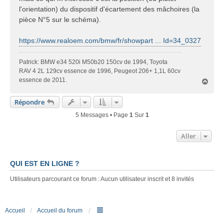
g
l'orientation) du dispositif d'écartement des mâchoires (la
e
pièce N°5 sur le schéma).
https://www.realoem.com/bmw/fr/showpart ... Id=34_0327
Patrick: BMW e34 520i M50b20 150cv de 1994, Toyota
RAV 4 2L 129cv essence de 1996, Peugeot 206+ 1,1L 60cv
essence de 2011.
H
a
u
Répondre
t
5 Messages • Page
1
Sur
1
Aller
QUI EST EN LIGNE ?
Utilisateurs parcourant ce forum : Aucun utilisateur inscrit et 8 invités
Accueil
Accueil du forum