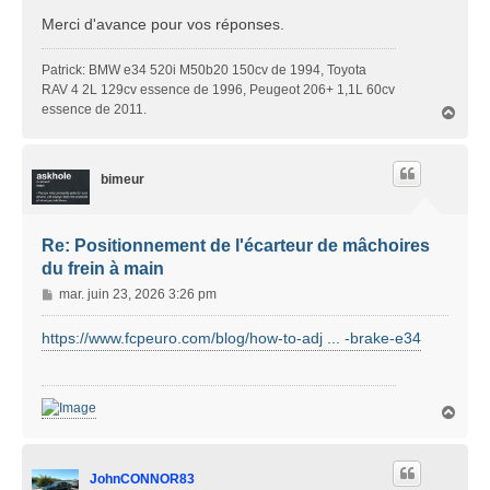
Merci d'avance pour vos réponses.
Patrick: BMW e34 520i M50b20 150cv de 1994, Toyota
RAV 4 2L 129cv essence de 1996, Peugeot 206+ 1,1L 60cv
essence de 2011.
H
a
u
t
bimeur
Re: Positionnement de l'écarteur de mâchoires
du frein à main
M
mar. juin 23, 2026 3:26 pm
e
s
https://www.fcpeuro.com/blog/how-to-adj ... -brake-e34
s
a
g
H
e
a
u
t
JohnCONNOR83