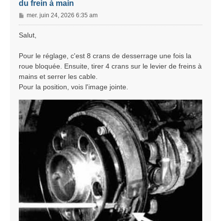
du frein à main
M
mer. juin 24, 2026 6:35 am
e
s
Salut,
s
a
Pour le réglage, c'est 8 crans de desserrage une fois la
g
roue bloquée. Ensuite, tirer 4 crans sur le levier de freins à
e
mains et serrer les cable.
Pour la position, vois l'image jointe.