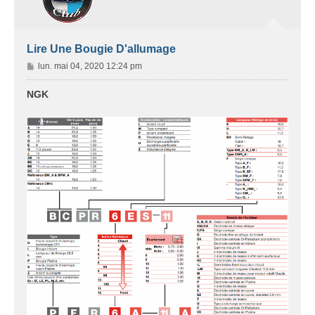
Lire Une Bougie D'allumage
M
lun. mai 04, 2020 12:24 pm
e
s
NGK
s
a
g
e