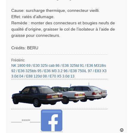
Cause: surcharge thermique, connecteur vieilli.
Effet: ratés d'allumage.
Remède : monter des connecteurs et bougies neufs de
qualité d’origine, graisser le col de l’isolateur à l’aide de
graisse pour connecteurs.
Crédits: BERU
Frédéric
NK 1800 69 / E30 325i cab 86 / E36 325td 91 / E36 M318is
92 / E36 325tds 95 / E36 M3 3.2 96 / E38 750iL 97 / E83 X3
3.0d 04 / E88 120d 08 / E70 X5 3.0d 13
_____===>_____
H