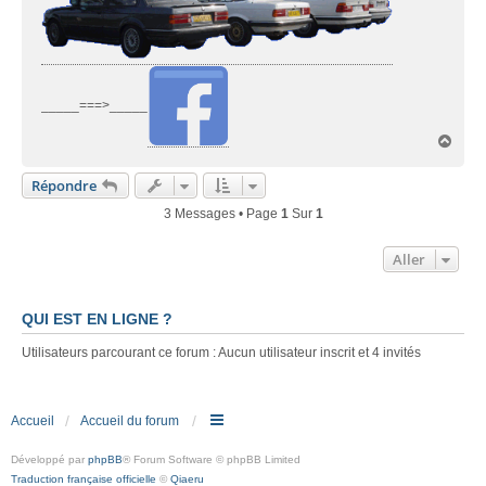
_____===>_____
H
a
u
Répondre
t
3 Messages • Page
1
Sur
1
Aller
QUI EST EN LIGNE ?
Utilisateurs parcourant ce forum : Aucun utilisateur inscrit et 4 invités
Accueil
Accueil du forum
Développé par
phpBB
® Forum Software © phpBB Limited
Traduction française officielle
©
Qiaeru