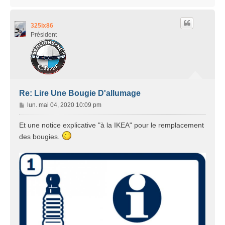
a
u
t
325ix86
Président
Re: Lire Une Bougie D'allumage
M
lun. mai 04, 2020 10:09 pm
e
s
Et une notice explicative "à la IKEA" pour le remplacement
s
des bougies.
a
g
e