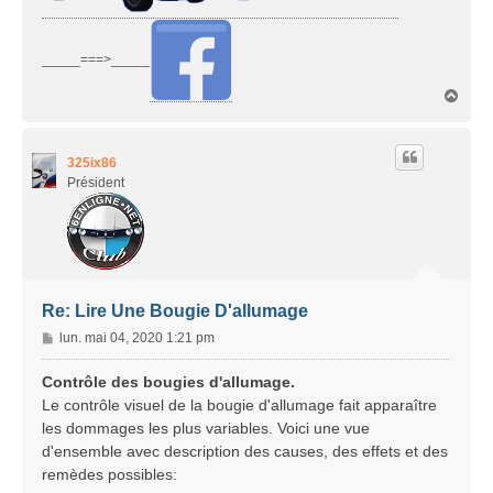
_____===>_____
H
a
u
t
325ix86
Président
Re: Lire Une Bougie D'allumage
M
lun. mai 04, 2020 1:21 pm
e
s
Contrôle des bougies d'allumage.
s
Le contrôle visuel de la bougie d'allumage fait apparaître
a
les dommages les plus variables. Voici une vue
g
d'ensemble avec description des causes, des effets et des
e
remèdes possibles: