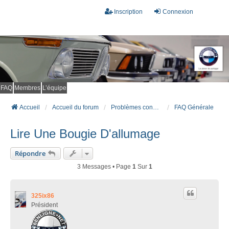
Inscription
Connexion
FAQ
Membres
L’équipe
Accueil
Accueil du forum
Problèmes connus et résolus (FAQ)
FAQ Générale
Lire Une Bougie D'allumage
Répondre
3 Messages • Page
1
Sur
1
325ix86
Président