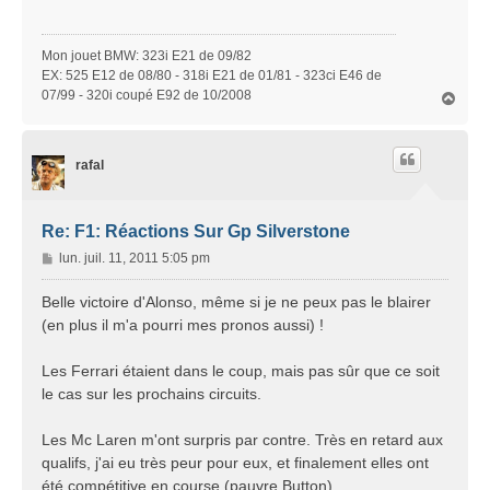
s
a
g
Mon jouet BMW: 323i E21 de 09/82
e
EX: 525 E12 de 08/80 - 318i E21 de 01/81 - 323ci E46 de
07/99 - 320i coupé E92 de 10/2008
H
a
u
t
rafal
Re: F1: Réactions Sur Gp Silverstone
M
lun. juil. 11, 2011 5:05 pm
e
s
Belle victoire d'Alonso, même si je ne peux pas le blairer
s
(en plus il m'a pourri mes pronos aussi) !
a
g
Les Ferrari étaient dans le coup, mais pas sûr que ce soit
e
le cas sur les prochains circuits.
Les Mc Laren m'ont surpris par contre. Très en retard aux
qualifs, j'ai eu très peur pour eux, et finalement elles ont
été compétitive en course.(pauvre Button)