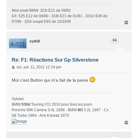
Mon jouet BMW: 323i E21 de 09/82
EX: 525 E12 de 08/80 - 318i E21 de 01/81 - 323ci E46 de
07/99 - 320i coupé E92 de 10/2008
H
a
u
t
sylkill
Re: F1: Réactions Sur Gp Silverstone
M
lun. juil. 11, 2011 12:19 pm
e
s
Moi c'est Button qui m'a fait de la peine
s
a
g
Sylvain
e
BMW
530d
Touring F11 2010 pour tous les jours
Porsche 996 Carrera 3.4L 1998 - BMW
M3
3.2L 1997 - Cx
Gti Turbo 1984 - Ami 8 break 1973
H
a
u
t