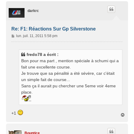
u
t
darkrc
Re: F1: Réactions Sur Gp Silverstone
M
lun. juil. 11, 2011 5:58 pm
e
s
s
fredo78 a écrit :
a
Bon pour ma part , mention spéciale à schumi qui a
g
fait une excellente course.
e
Je trouve que sa pénalité a été sévère, car c'était
un simple fait de course...
Sans ça il aurait pu chercher une 5eme voir 4eme
place.
+1
H
a
u
t
Bountice