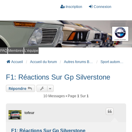
Inscription
Connexion
FAQ
Membres
L’équipe
Accueil
Accueil du forum
Autres forums BMW (Autour des BM)
Sport automobile (F1 et autres compétitions)
F1: Réactions Sur Gp Silverstone
Répondre
10 Messages • Page
1
Sur
1
tofeur
F1: Réactions Sur Gp Silverstone