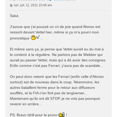
M
lun. juil. 11, 2011 10:46 am
e
s
Salut,
s
a
J'avoue que j'ai poussé un cri de joie quand Alonso est
g
ressorti devant Vettel hier, même si ça m'a pourri mon
e
pronostique
..
Et même sans ça, je pense que Vettel auraît eu du mal à
le contenir à la régulière. Ne parlons pas de Webber qui
aurait pu passer Vettel, mais qui a dû avoir des consignes.
Enfin comme c'est pas Ferrari, y'aura pas de scandale...
On peut donc retenir que les Ferrari (enfin celle d'Alonso
surtout) est de nouveau dans le coup. Néanmoins, les
autres bataillent ferme pour le retour aux diffuseurs
soufflés, et la FIA n'en finit pas de tergiverser...
Maintenant qu'ils ont dit STOP, je ne vois pas pourquoi
revenir en arrière...
PS: Bravo Idrill pour le prono
!