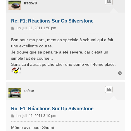
fredo78
Re: F1: Réactions Sur Gp Silverstone
M
lun. juil. 11, 2011 1:50 pm
e
s
Bon pour ma part , mention spéciale à schumi qui a fait
s
une excellente course.
a
Je trouve que sa pénalité a été sévère, car c'était un
g
simple fait de course...
e
Sans ça il aurait pu chercher une 5eme voir 4eme place.
H
a
u
t
tofeur
Re: F1: Réactions Sur Gp Silverstone
M
lun. juil. 11, 2011 3:10 pm
e
s
Même avis pour Shumi.