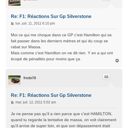
Re: F1: Réactions Sur Gp Silverstone
M
lun. juil. 11, 2011 6:10 pm
e
s
Moi ce qui me choque dans ce GP c'est Hamilton qui se
s
fait passer dans les derniers mètres et qui du coup se
a
rabat sur Massa.
g
Mais comme c'est Hamilton on ne dit rien. Y en a qui ont
e
écopé de pénalités pour moins que ça.
H
a
u
t
fredo78
Re: F1: Réactions Sur Gp Silverstone
M
mar. juil. 12, 2011 5:02 am
e
s
Je ne pense pas qu'il a rien parce que c'est HAMILTON,
s
quand tu regarde la tentative de massa, on voit clairement
a
qu'il arrive de super loin, et que son dépassement était
g