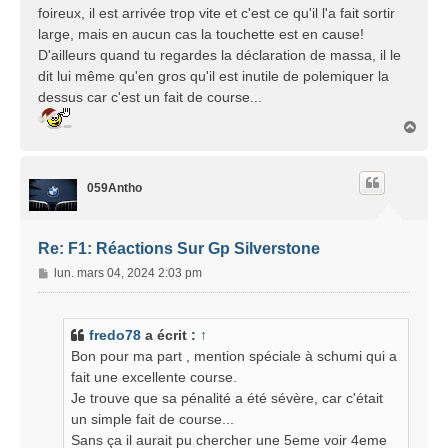
foireux, il est arrivée trop vite et c'est ce qu'il l'a fait sortir
e
large, mais en aucun cas la touchette est en cause!
D'ailleurs quand tu regardes la déclaration de massa, il le
dit lui même qu'en gros qu'il est inutile de polemiquer la
dessus car c'est un fait de course...
H
a
u
t
059Antho
Re: F1: Réactions Sur Gp Silverstone
M
lun. mars 04, 2024 2:03 pm
e
s
s
fredo78
a écrit :
↑
a
Bon pour ma part , mention spéciale à schumi qui a
g
fait une excellente course.
e
Je trouve que sa pénalité a été sévère, car c'était
un simple fait de course...
Sans ça il aurait pu chercher une 5eme voir 4eme