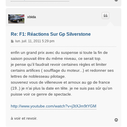
a
u
t
xbida
Re: F1: Réactions Sur Gp Silverstone
M
lun. juil. 11, 2011 5:29 pm
e
s
enfin un grand prix avec du suspense si toute la fin de
s
saison pouvait être du même niveau, ce serait top.
a
je pense qu'il faudrait revoir certaines règles et limiter
g
certains artifices ( soufflage du moteur...) et redonner ses
e
lettres de noblesseau pilotage.
souvenez vous de villeneuve et arnoux au gp de france
(19..) je n'ai plus la date en tête. je ne suis pas sûr qu'on
puisse voir ce genre de spectacle.
http://www.youtube.com/watch?v=j3tXJm9tYGM
à voir et revoir.
H
a