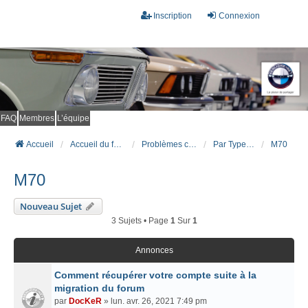
Inscription
Connexion
FAQ
Membres
L’équipe
Accueil
Accueil du forum
Problèmes connus et résolus (FAQ)
Par Type Moteur (ESSENCE)
M70
M70
Nouveau Sujet
3 Sujets • Page
1
Sur
1
Annonces
Comment récupérer votre compte suite à la
migration du forum
par
DocKeR
» lun. avr. 26, 2021 7:49 pm