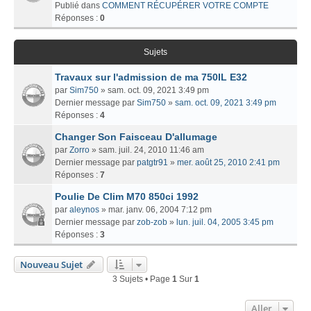
Publié dans
COMMENT RÉCUPÉRER VOTRE COMPTE
Réponses :
0
Sujets
Travaux sur l'admission de ma 750IL E32
par
Sim750
» sam. oct. 09, 2021 3:49 pm
Dernier message par
Sim750
»
sam. oct. 09, 2021 3:49 pm
Réponses :
4
Changer Son Faisceau D'allumage
par
Zorro
» sam. juil. 24, 2010 11:46 am
Dernier message par
patgtr91
»
mer. août 25, 2010 2:41 pm
Réponses :
7
Poulie De Clim M70 850ci 1992
par
aleynos
» mar. janv. 06, 2004 7:12 pm
Dernier message par
zob-zob
»
lun. juil. 04, 2005 3:45 pm
Réponses :
3
Nouveau Sujet
3 Sujets • Page
1
Sur
1
Aller